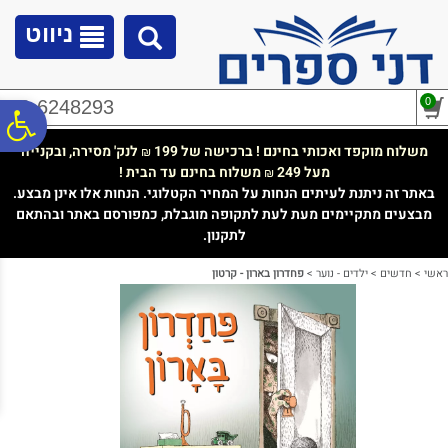
לתפריט
לתוכן
לתפריט
אתר
המרכזי
נגישות
ניווט
0
02-6248293
פ
משלוח מוקפד ואכותי בחינם ! ברכישה של 199
לנק' מסירה, ובקנייה
₪
מעל 249
משלוח בחינם עד הבית !
₪
סר
באתר זה ניתנת לעיתים הנחות על המחיר הקטלוגי. הנחות אלו אינן מבצע.
מבצעים מתקיימים מעת לעת לתקופה מוגבלת, כמפורסם באתר ובהתאם
לתקנון.
נג
ראשי
>
חדשים
>
ילדים - נוער
>
פחדרון בארון - קרטון