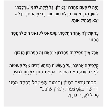
הָיָה לִי פַּעַם פַּחַדְרוֹן בָּאָרוֹן. כָּל לַיְלָה, לִפְנֵי שֶׁהָלַכְתִּי
לִישֹׁן, סָגַרְתִּי אֶת הַדֶּלֶת טוֹב־טוֹב, כְּדֵי שֶׁהַפַּחַדְרוֹן לֹא
יֵצֵא וְיַבְהִיל אוֹתִי.
עַד שֶׁלַּיְלָה אֶחָד הֶחְלַטְתִּי שֶׁנִּמְאַס לִי, וַאֲנִי חַיָּב לְהִפָּטֵר
מִמֶּנּוּ!
אֲבָל אֵיךְ מְסַלְּקִים פַּחַדְרוֹן? וְהַאִם זֶה הַפִּתְרוֹן הַנָּכוֹן?
קְלָסִיקָה אֲהוּבָה, עַל חֲשָׁשׁוֹת הַמִּתְעוֹרְרִים אֵצֶל פָּעוֹטוֹת
לִפְנֵי הַשֵּׁנָה, מֵאֵת הַסּוֹפֵר וְהַמְּאַיֵּר הַנּוֹדָע
מֶרְסֶר מַאירֶ
.
"סִפּוּר עַתִּיר דִּמְיוֹן וְהוּמוֹר שֶׁמְּטַפֵּל בַּפַּחַד מִפְּנֵי
הַחשֶׁךְ בְּאֶמְצָעוּת דִּמְיוֹן שׁוֹבָב"
סְקוּל לַיְבְּרֶרִי ג'וּרְנַל