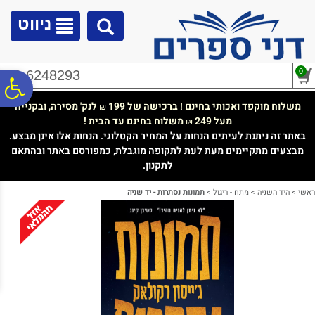
לתפריט
לתוכן
לתפריט
אתר
המרכזי
נגישות
ניווט
0
02-6248293
פ
משלוח מוקפד ואכותי בחינם ! ברכישה של 199
לנק' מסירה, ובקנייה
₪
מעל 249
משלוח בחינם עד הבית !
₪
סר
באתר זה ניתנת לעיתים הנחות על המחיר הקטלוגי. הנחות אלו אינן מבצע.
מבצעים מתקיימים מעת לעת לתקופה מוגבלת, כמפורסם באתר ובהתאם
לתקנון.
נג
ראשי
>
היד השניה
>
מתח - ריגול
>
תמונות נסתרות - יד שניה