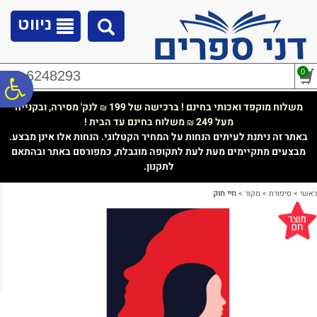
לתפריט
לתוכן
לתפריט
אתר
המרכזי
נגישות
ניווט
0
02-6248293
פ
משלוח מוקפד ואכותי בחינם ! ברכישה של 199
לנק' מסירה, ובקנייה
₪
מעל 249
משלוח בחינם עד הבית !
₪
סר
באתר זה ניתנת לעיתים הנחות על המחיר הקטלוגי. הנחות אלו אינן מבצע.
מבצעים מתקיימים מעת לעת לתקופה מוגבלת, כמפורסם באתר ובהתאם
לתקנון.
נג
ראשי
>
סיפורת
>
מקור
>
חיי חוק