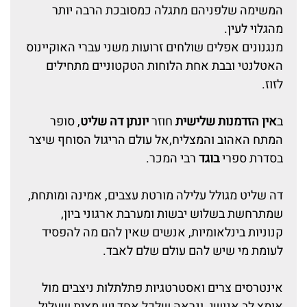
המשימה שלפניהם מתגלה כמסובכת הרבה יותר
מהגלוי לעין.
מנגנונים אפלים שולחים זרועות משני עברי האוקיינוס
האטלנטי ובבת אחת הלוחות הטקטוניים מתחילים
לזוז.
ב
אין הזדמנות שלישית
חוזר
יונתן דה שליט
, סופר
המתח האהוב והמצליח,אל עולם הריגול הסוחף שיצר
בסדרת ספרי
בוגד
רבי המכר.
דה שליט מגולל עלילה מורטת עצבים, אמינה ומותחת,
שמתרחשת בשלוש יבשות ומערבת ארגוני ביון,
קנוניות בינלאומיות, אנשים שאין להם מה להפסיד
לעומת מי שיש להם עולם שלם לאבד.
אינטרסים צרים ואסטרטגיות פתלתלות ניצבים מול
אומץ לב אנושי. ונראה שלכל אחד יש מצית שעלול