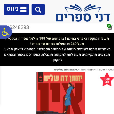
לתפריט
לתוכן
לתפריט
אתר
המרכזי
נגישות
ניווט
0
02-6248293
פ
משלוח מוקפד ואכותי בחינם ! ברכישה של 199
לנק' מסירה, ובקנייה
₪
מעל 249
משלוח בחינם עד הבית !
₪
סר
באתר זה ניתנת לעיתים הנחות על המחיר הקטלוגי. הנחות אלו אינן מבצע.
מבצעים מתקיימים מעת לעת לתקופה מוגבלת, כמפורסם באתר ובהתאם
לתקנון.
נג
ראשי
>
סיפורת
>
מתח - ריגול
>
אין הזדמנות שלישית