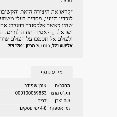
לוותר.
״קִראו את היצירה הזאת והקשיבו 
לנכדיו ולניניו, מסרים בעלי משמע
שהיו כאשר אלכסנדר רוזנברג אחז
ישראל. הֱיוּ אסירי תודה לחיים. 
ולעולם אל תסמכו על העולם שיד
אלישע ויזל
, בנם של
מריון
ו-
אלי ויזל
מידע נוסף
מחבר/ת
אורן שניידר
מק"ט מוצר
000100069853
שם יצרן
דביר
זמן אספקה
4-8 ימי עסקים