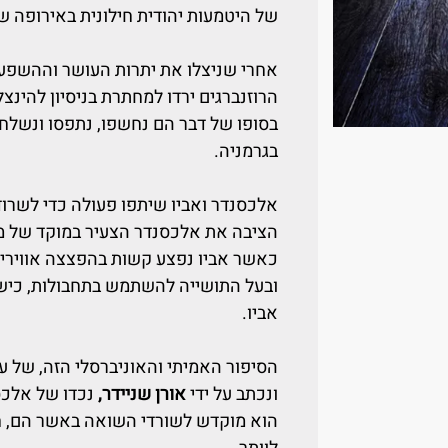
של היטמעות יהודית חילונית באירופה 
אחרי שניצלו את יתרות העושר וההשפע
הרוזנברגים ירדו למחתרת בניסיון להינצ
בסופו של דבר הם נחשפו, נתפסו ונשלחו 
בגרמניה.
אלכסנדר ואביו שיתפו פעולה כדי לשרו
הציבה את אלכסנדר הצעיר במוקד של מ
כאשר אביו נפצע קשות בהפצצה אווירית
ובעל התושייה להשתמש בתחבולות, כישרו
אביו.
הסיפור האמיתי והאוניברסלי הזה, של עו
ונכתב על ידי
אורן שניידר,
נכדו של אלכס
הוא מוקדש לשורדי השואה באשר הם, חיי