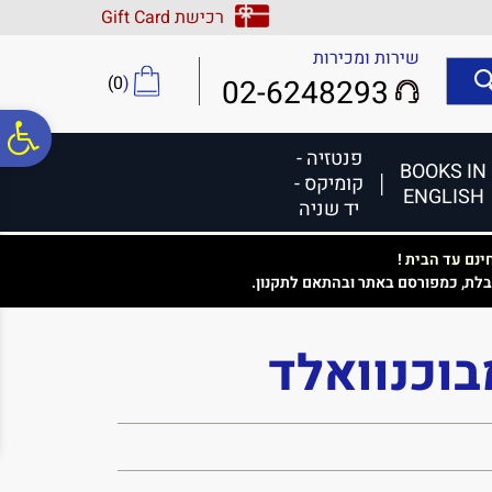
לתפריט
לתוכן
לתפריט
רכישת Gift Card
אתר
המרכזי
נגישות
שירות ומכירות
)
0
(
02-6248293
פ
פנטזיה -
BOOKS IN
קומיקס -
ENGLISH
סר
יד שניה
נם עד הבית !
נג
בלת, כמפורסם באתר ובהתאם לתקנון.
וכנוואלד