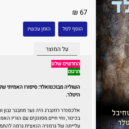
67 ₪
הוסף לסל
הזמן עכשיו
על המוצר
החדשים שלנו
תרגום
השוליה מבוכנוואלד: סיפורו האמיתי ש
היטלר.
אלכסנדר רוזנברג היה נער מתבגר נבון וס
בכינור, וחי חיים מפונקים עם הוריו האמ
עלייתה של גרמניה הנאצית גרמה להתמו