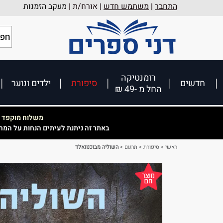
התחבר
|
משתמש חדש
| אורח/ת |
מעקב הזמנות
רומנטיקה
חדשים
סיפורת
ילדים ונוער
החל מ -49 ₪
משלוח מוקפד וא
באתר זה ניתנת לעיתים הנחות על המח
ראשי
>
סיפורת
>
תרגום
>
השוליה מבוכנוואלד