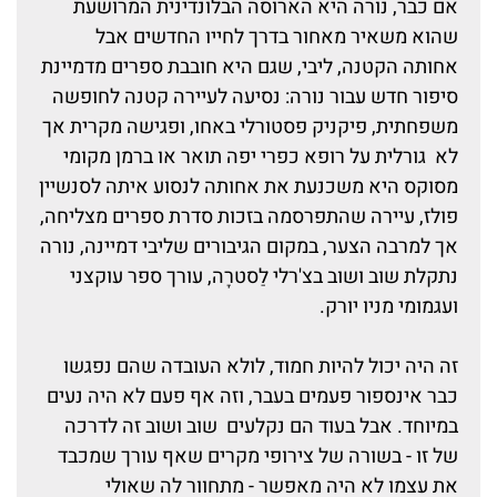
אם כבר, נורה היא הארוסה הבלונדינית המרושעת
שהוא משאיר מאחור בדרך לחייו החדשים אבל
אחותה הקטנה, ליבי, שגם היא חובבת ספרים מדמיינת
סיפור חדש עבור נורה: נסיעה לעיירה קטנה לחופשה
משפחתית, פיקניק פסטורלי באחו, ופגישה מקרית אך
לא גורלית על רופא כפרי יפה תואר או ברמן מקומי
מסוקס היא משכנעת את אחותה לנסוע איתה לסנשיין
פולז, עיירה שהתפרסמה בזכות סדרת ספרים מצליחה,
אך למרבה הצער, במקום הגיבורים שליבי דמיינה, נורה
נתקלת שוב ושוב בצ'רלי לַסטרָה, עורך ספר עוקצני
ועגמומי מניו יורק.
זה היה יכול להיות חמוד, לולא העובדה שהם נפגשו
כבר אינספור פעמים בעבר, וזה אף פעם לא היה נעים
במיוחד. אבל בעוד הם נקלעים שוב ושוב זה לדרכה
של זו - בשורה של צירופי מקרים שאף עורך שמכבד
את עצמו לא היה מאפשר - מתחוור לה שאולי