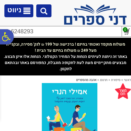
לתפריט
לתוכן
לתפריט
אתר
המרכזי
נגישות
ניווט
0
02-6248293
פ
משלוח מוקפד ואכותי בחינם ! ברכישה של 199
לנק' מסירה, ובקנייה
₪
מעל 249
משלוח בחינם עד הבית !
₪
סר
באתר זה ניתנת לעיתים הנחות על המחיר הקטלוגי. הנחות אלו אינן מבצע.
מבצעים מתקיימים מעת לעת לתקופה מוגבלת, כמפורסם באתר ובהתאם
לתקנון.
נג
ראשי
>
סיפורת
>
תרגום
>
אהבה מהספרים