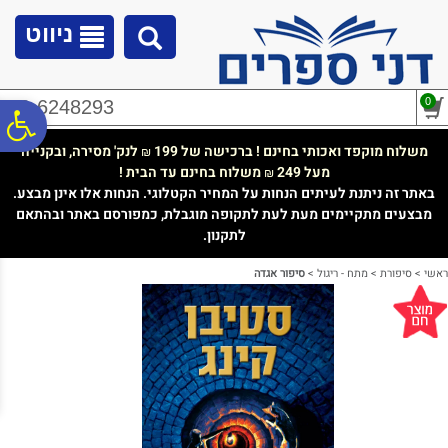
לתפריט
לתוכן
לתפריט
אתר
המרכזי
נגישות
ניווט
0
02-6248293
פ
משלוח מוקפד ואכותי בחינם ! ברכישה של 199
לנק' מסירה, ובקנייה
₪
מעל 249
משלוח בחינם עד הבית !
₪
סר
באתר זה ניתנת לעיתים הנחות על המחיר הקטלוגי. הנחות אלו אינן מבצע.
מבצעים מתקיימים מעת לעת לתקופה מוגבלת, כמפורסם באתר ובהתאם
לתקנון.
נג
ראשי
>
סיפורת
>
מתח - ריגול
>
סיפור אגדה