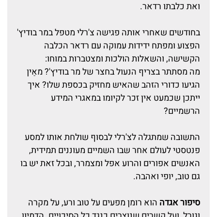
ואת כלבתו רדאר.
בחודשים שאחרי אותה פגישה צ'רלי מטפל במר בודיץ'
הפצוע ומפתח ידידות עמוקה עם רדאר הכלבה
הקשישה, והשאלות הולכות ומצטברות במוחו:
מה מסתתר בצריף הנעול בחצר של מר בודיץ'? מאַין
הגיעו כדורי הזהב שהאיש מחזיק בכספת שלו? איך
ייתכן שכמעט אין זכר לקיומו במאגרי המידע
הרשמיים?
התשובה שמתגלה לצ'רלי לבסוף שולחת אותו למסע
פנטסטי לעולם אחר שבו השמיים מעוננים תמידית,
האנשים אפורים והרוע אפל ומצמרר, ובכל זאת יש בו
גם טוב, יופי ואהבה.
סיפור אגדה
הוא רומן מפעים על טוב ורע, על מקרה
וגורל, ועל קשרים שנוצרים כנגד כל הסיכויים. הדמיון,