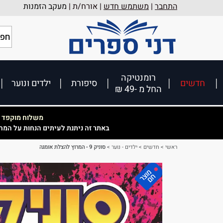
התחבר
|
משתמש חדש
| אורח/ת |
מעקב הזמנות
רומנטיקה
חדשים
סיפורת
ילדים ונוער
החל מ -49 ₪
משלוח מוקפד וא
באתר זה ניתנת לעיתים הנחות על המח
ראשי
>
חדשים
>
ילדים - נוער
>
סוניק 9 - המרוץ להצלת אומגה