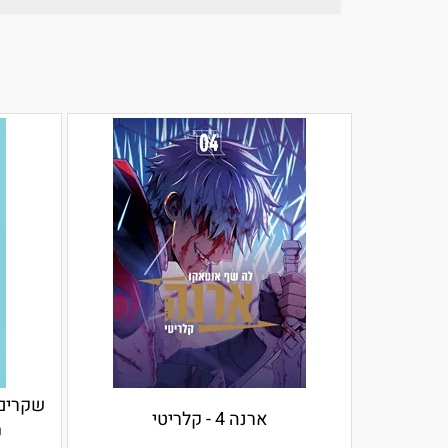
ארנה 4 - קלריטי
ק