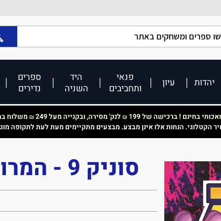
פנאי
היד
ספרים
יהדות
עיון
ותחביבים
השניה
נדירים
כותי בחינם ! ברכישה של 199
לנק' מסירה, ובקנייה מעל 249
משלוח בחי
₪
₪
יר הקטלוגי. הנחות אלו אינן מבצע. מבצעים מתקיימים מעת לעת לתקופה מוג
סוניק 9 - המרוץ להצלת אומגה