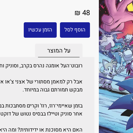
48 ₪
הוסף לסל
הזמן עכשיו
על המוצר
רובוט־העל אומגה נהרס בקרב, וסוניק ו
אבל רק למאמן מסתורי של אצני צ'או א
מבקש תמורתם גבוה במיוחד.
בזמן שאיימי־רוז, רוז' וקְרים מסתבכות 
אחר סוניק וטיילז בבסיס נטוש של דוקטו
האם היא מסוכנת או ידידותית? ומה הי