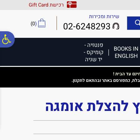
לתפריט
לתוכן
לתפריט
רכישת Gift Card
אתר
המרכזי
נגישות
שירות ומכירות
)
0
(
02-6248293
פ
פנטזיה -
BOOKS IN
קומיקס -
ENGLISH
סר
יד שניה
נם עד הבית !
נג
בלת, כמפורסם באתר ובהתאם לתקנון.