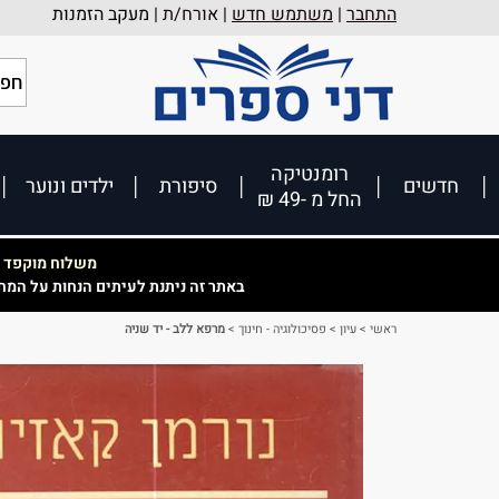
התחבר
|
משתמש חדש
| אורח/ת |
מעקב הזמנות
רומנטיקה
חדשים
סיפורת
ילדים ונוער
החל מ -49 ₪
משלוח מוקפד וא
באתר זה ניתנת לעיתים הנחות על המח
ראשי
>
עיון
>
פסיכולוגיה - חינוך
>
מרפא ללב - יד שניה