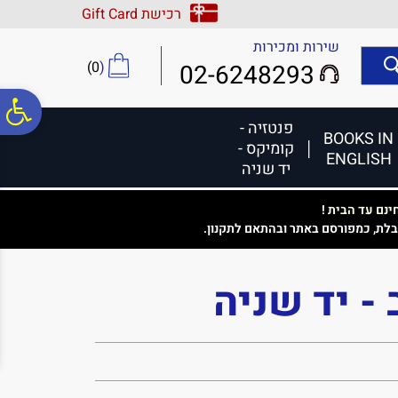
לתפריט
לתוכן
לתפריט
רכישת Gift Card
אתר
המרכזי
נגישות
שירות ומכירות
)
0
(
02-6248293
פ
פנטזיה -
BOOKS IN
קומיקס -
ENGLISH
סר
יד שניה
נם עד הבית !
נג
בלת, כמפורסם באתר ובהתאם לתקנון.
- יד שניה