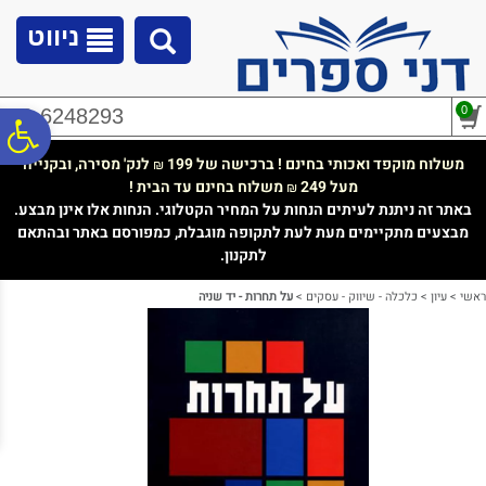
לתפריט
לתוכן
לתפריט
אתר
המרכזי
נגישות
ניווט
0
02-6248293
פ
משלוח מוקפד ואכותי בחינם ! ברכישה של 199
לנק' מסירה, ובקנייה
₪
מעל 249
משלוח בחינם עד הבית !
₪
סר
באתר זה ניתנת לעיתים הנחות על המחיר הקטלוגי. הנחות אלו אינן מבצע.
מבצעים מתקיימים מעת לעת לתקופה מוגבלת, כמפורסם באתר ובהתאם
לתקנון.
נג
ראשי
>
עיון
>
כלכלה - שיווק - עסקים
>
על תחרות - יד שניה