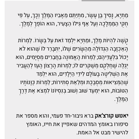
מַתְיָא, נָסִיךְ בֶּן עֶשֶׂר, מִתְיַתֵּם מֵאָבִיו הַמֶּלֶךְ וְכָךְ, עַל פִּי
חֻקֵּי הַמַּמְלָכָה וְעַל אַף גִּילוֹ הַצָּעִיר, הוּא הוֹפֵךְ לְמֶלֶךְ.
קָשֶׁה לִהְיוֹת מֶלֶךְ, וּמַתְיָא יִלְמַד זֹאת עַל בְּשָׂרוֹ. לַמְרוֹת
הָאַכְזָבָה הַגְּדוֹלָה מֵהַשָּׂרִים שֶׁלּוֹ, יִתְבָּרֵר לוֹ שֶׁהוּא לֹא
יָכוֹל בִּלְעֲדֵיהֶם; לַמְרוֹת הָאֱמוּנָה בַּחֲבֵרִים מְסֻיָּמִים, הוּא
יְגַלֶּה שֶׁחֶלְקָם מְשַׁקְּרִים לוֹ; לַמְרוֹת הָרָצוֹן הָעַז לְהַעֲבִיר
אֶת הַשְּׁלִיטָה בָּעוֹלָם לִידֵי הַיְלָדִים, הוּא יִלְמַד
שֶׁהַמְּצִיאוּת מְסֻבֶּכֶת וּמְלֵאַת סְתִירוֹת; לַמְרוֹת כַּוָּנוֹתָיו
הַטּוֹבוֹת, הוּא יִמְעַד שׁוּב וְשׁוּב בְּנִסְיוֹנוֹ לִמְצֹא אֶת דֶּרֶךְ
הַמֶּלֶךְ.
יאנוש קורצ'אק
ברא גיבור-חד פעמי, והוא מספר את
סיפורו באומץ המדהים שאפיין את חייו, האומץ
להישיר מבט אל האמת.