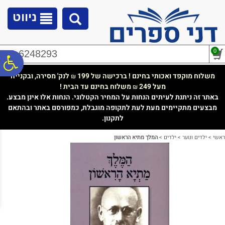
לתפריט
לתוכן
לתפריט
אתר
המרכזי
נגישות
ניווט
0
02-6248293
פ
משלוח מוקפד ואכותי בחינם ! ברכישה של 199
לנק' מסירה, ובקנייה
₪
מעל 249
משלוח בחינם עד הבית !
₪
סר
באתר זה ניתנת לעיתים הנחות על המחיר הקטלוגי. הנחות אלו אינן מבצע.
מבצעים מתקיימים מעת לעת לתקופה מוגבלת, כמפורסם באתר ובהתאם
לתקנון.
נג
ראשי
>
ילדים ונוער
>
ילדים
>
המלך מתיא הראשון