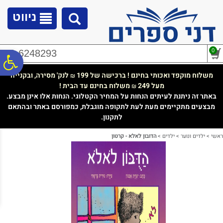
לתפריט
לתוכן
לתפריט
אתר
המרכזי
נגישות
ניווט
0
02-6248293
פ
משלוח מוקפד ואכותי בחינם ! ברכישה של 199
לנק' מסירה, ובקנייה
₪
מעל 249
משלוח בחינם עד הבית !
₪
סר
באתר זה ניתנת לעיתים הנחות על המחיר הקטלוגי. הנחות אלו אינן מבצע.
מבצעים מתקיימים מעת לעת לתקופה מוגבלת, כמפורסם באתר ובהתאם
לתקנון.
נג
ראשי
>
ילדים ונוער
>
ילדים
>
הדובון לאלא - קרטון