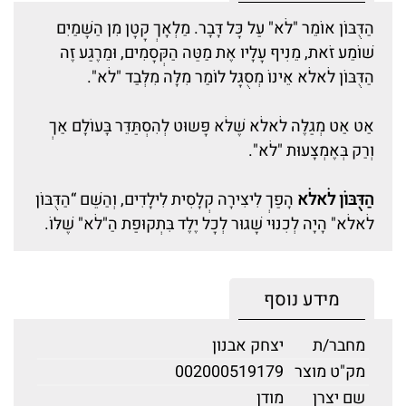
הַדֻּבּוֹן אוֹמֵר "לֹא" עַל כָּל דָּבָר. מַלְאָךְ קָטָן מִן הַשָּׁמַיִם
שׁוֹמֵע זֹאת, מֵנִיף עָלָיו אֶת מַטֵּה הַקְּסָמִים, וּמֵרֶגַע זֶה
הַדֻּבּוֹן לֹאלֹא אֵינוֹ מְסֻגָּל לוֹמַר מִלָּה מִלְּבַד "לֹא".
אַט אַט מְגַלֶּה לֹאלֹא שֶׁלֹּא פָּשוּט לְהִסְתַּדֵּר בָּעוֹלָם אַךְ
וְרַק בְּאֶמְצָעוּת "לֹא".
הַדֻּבּוֹן לֹאלֹא
הָפַךְ לִיצִירָה קְלָסִית לִילָדִים, וְהַשֵּׁם “הַדֻּבּוֹן
לֹאלֹא" הָיָה לְכִנּוּי שָׁגוּר לְכָל יֶלֶד בִּתְקוּפַת הַ"לֹא" שֶׁלּוֹ.
מידע נוסף
מחבר/ת
יצחק אבנון
מק"ט מוצר
002000519179
שם יצרן
מודן