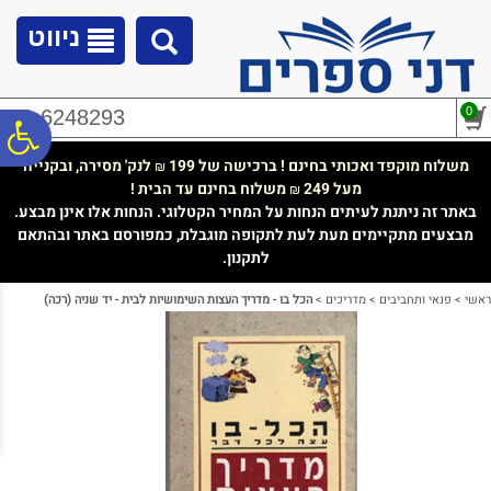
לתפריט
לתוכן
לתפריט
אתר
המרכזי
נגישות
ניווט
0
02-6248293
פ
משלוח מוקפד ואכותי בחינם ! ברכישה של 199
לנק' מסירה, ובקנייה
₪
מעל 249
משלוח בחינם עד הבית !
₪
סר
באתר זה ניתנת לעיתים הנחות על המחיר הקטלוגי. הנחות אלו אינן מבצע.
מבצעים מתקיימים מעת לעת לתקופה מוגבלת, כמפורסם באתר ובהתאם
לתקנון.
נג
ראשי
>
פנאי ותחביבים
>
מדריכים
>
הכל בו - מדריך העצות השימושיות לבית - יד שניה (רכה)