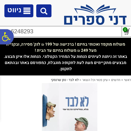
לתפריט
לתוכן
לתפריט
אתר
המרכזי
נגישות
ניווט
0
02-6248293
פ
משלוח מוקפד ואכותי בחינם ! ברכישה של 199
לנק' מסירה, ובקנייה
₪
מעל 249
משלוח בחינם עד הבית !
₪
סר
באתר זה ניתנת לעיתים הנחות על המחיר הקטלוגי. הנחות אלו אינן מבצע.
מבצעים מתקיימים מעת לעת לתקופה מוגבלת, כמפורסם באתר ובהתאם
לתקנון.
נג
ראשי
>
חדשים
>
עיון פנאי וכל השאר
>
לא לבד - נתן שרנסקי