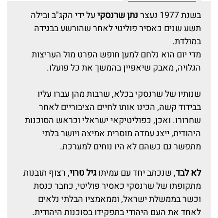
בשנת 1977 נעצר
נתן שרנסקי
על ידי הקג"ב ובילה
תשע שנים כאסיר פוליטי לאחר שהורשע בבגידה
במולדת.
מדי יום הוא נלחם למען חופש הפרט מול העריצות
הגלויה, מאבק שיאפיין בהמשך את כל פועלו.
שנותיו של שרנסקי בכלא, שרבות מהן עברו עליו
בבידוד קשה, הכינו אותו לחיים הציבוריים לאחר
שחרורו. ואכן, כפוליטיקאי ישראלי וכראש הסוכנות
היהודית, ייצג עמדה מוסרית אמיצה ויושר בלתי
מתפשר גם כשהם לא היו נוחים למערכת.
לא לבד
, שנכתב יחד עם עמיתו
גיל טרוי
, רצוף תובנות
מתקופתו של שרנסקי כאסיר פוליטי, כחבר כנסת
וכשר בממשלת ישראל, וממאמציו הבלתי נלאים
לאחד את העם היהודי בתפקידו בסוכנות היהודית.