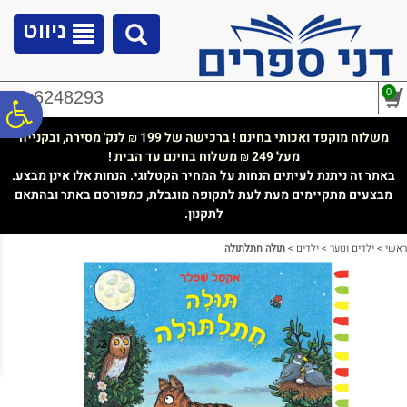
לתפריט
לתוכן
לתפריט
אתר
המרכזי
נגישות
ניווט
0
02-6248293
פ
משלוח מוקפד ואכותי בחינם ! ברכישה של 199
לנק' מסירה, ובקנייה
₪
מעל 249
משלוח בחינם עד הבית !
₪
סר
באתר זה ניתנת לעיתים הנחות על המחיר הקטלוגי. הנחות אלו אינן מבצע.
מבצעים מתקיימים מעת לעת לתקופה מוגבלת, כמפורסם באתר ובהתאם
לתקנון.
נג
ראשי
>
ילדים ונוער
>
ילדים
>
תולה חתלתולה