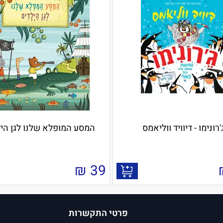
'רונימו - דיוויד‏ ווליאמס
המסע המופלא שלנו לגן היל
₪
39
פרטי התקשרות