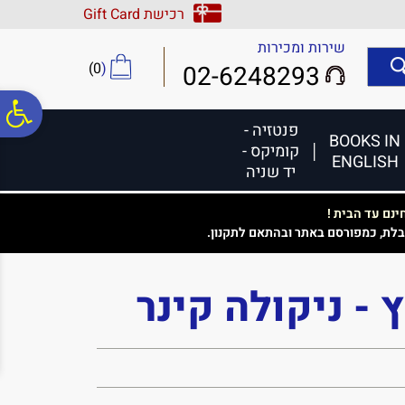
לתפריט
לתוכן
לתפריט
רכישת Gift Card
אתר
המרכזי
נגישות
שירות ומכירות
)
0
(
02-6248293
פ
פנטזיה -
BOOKS IN
קומיקס -
ENGLISH
סר
יד שניה
נם עד הבית !
נג
בלת, כמפורסם באתר ובהתאם לתקנון.
 - ניקולה קינר