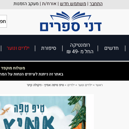
התחבר
|
משתמש חדש
| אורח/ת |
מעקב הזמנות
רומנטיקה
חדשים
סיפורת
ילדים ונוער
החל מ -49 ₪
משלוח מוקפד וא
באתר זה ניתנת לעיתים הנחות על המח
ראשי
>
ילדים ונוער
>
ילדים
>
טיפ טיפה אמיץ - ניקולה קינר