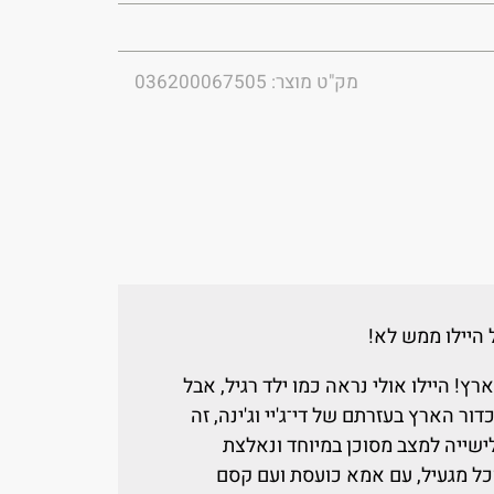
מק"ט מוצר: 036200067505
בל היילו ממש לא!
רץ! היילו אולי נראה כמו ילד רגיל, אבל
ר הארץ בעזרתם של די־ג'יי וג'ינה, זה
שייה למצב מסוכן במיוחד ונאלצת
ל מגעיל, עם אמא כועסת ועם קסם