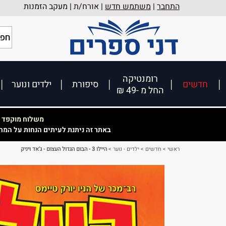
התחבר
|
משתמש חדש
| אורח/ת |
מעקב הזמנות
רומנטיקה
חדשים
סיפורת
ילדים ונוער
החל מ -49 ₪
משלוח מוקפד וא
באתר זה ניתנת לעיתים הנחות על המח
ראשי
>
חדשים
>
ילדים - נוער
>
היילו 3 - הבום הגדול העצום - ג'אד ויניק