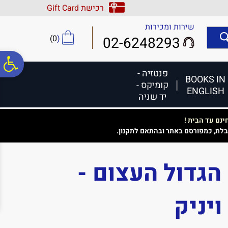
לתפריט
לתוכן
לתפריט
רכישת Gift Card
אתר
המרכזי
נגישות
שירות ומכירות
)
0
(
02-6248293
פ
פנטזיה -
BOOKS IN
קומיקס -
ENGLISH
סר
יד שניה
נם עד הבית !
נג
בלת, כמפורסם באתר ובהתאם לתקנון.
 הבום הגדול העצום -
ויניק