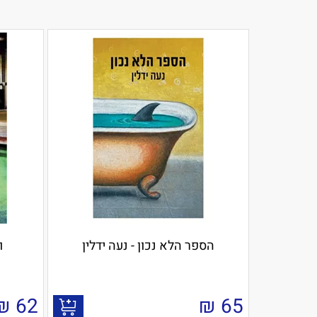
הספר הלא נכון - נעה ידלין
ו
₪
62
₪
65