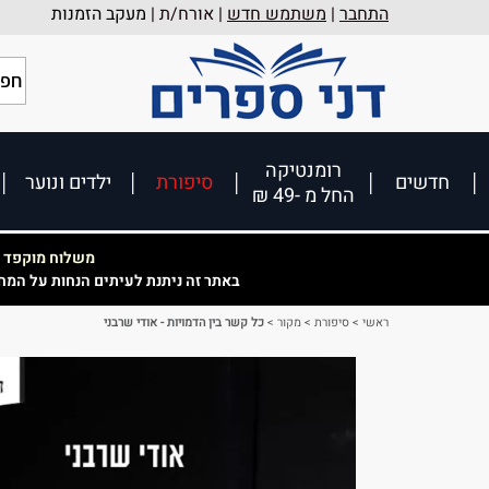
התחבר
|
משתמש חדש
| אורח/ת |
מעקב הזמנות
רומנטיקה
חדשים
סיפורת
ילדים ונוער
החל מ -49 ₪
משלוח מוקפד וא
באתר זה ניתנת לעיתים הנחות על המח
ראשי
>
סיפורת
>
מקור
>
כל קשר בין הדמויות - אודי שרבני