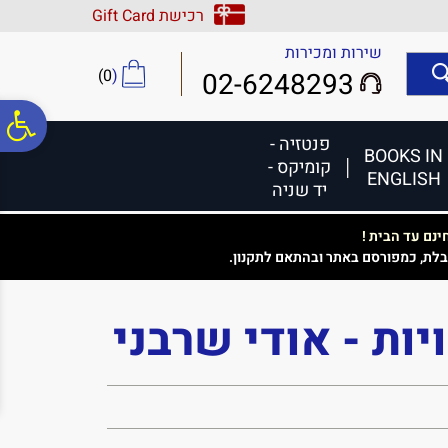
לתפריט
לתוכן
לתפריט
רכישת Gift Card
אתר
המרכזי
נגישות
שירות ומכירות
)
0
(
02-6248293
פ
פנטזיה -
BOOKS IN
קומיקס -
ENGLISH
סר
יד שניה
נם עד הבית !
נג
בלת, כמפורסם באתר ובהתאם לתקנון.
יות - אודי שרבני