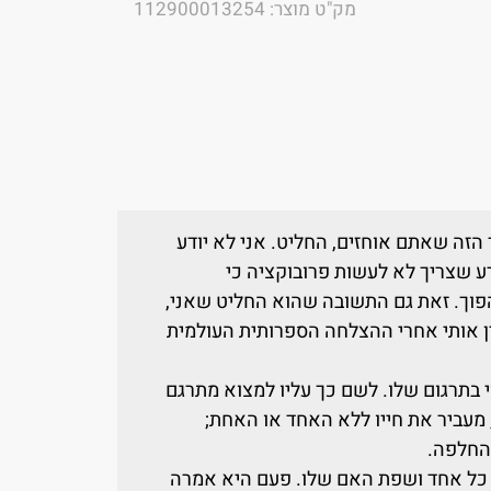
מק"ט מוצר: 112900013254
 הזה שאתם אוחזים, החליט. אני לא יודע
ע שצריך לא לעשות פרובוקציה כי
הפוך. זאת גם התשובה שהוא החליט שאני,
ין אותי אחרי ההצלחה הספרותית העולמית
 בתרגום שלו. לשם כך עליו למצוא מתרגם
, מעביר את חייו ללא האחד או האחת;
 החלפה.
ו, כל אחד ושפת האם שלו. פעם היא אמרה