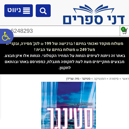
לתפריט
לתוכן
לתפריט
אתר
המרכזי
נגישות
ניווט
0
02-6248293
פ
משלוח מוקפד ואכותי בחינם ! ברכישה של 199
לנק' מסירה, ובקנייה
₪
מעל 249
משלוח בחינם עד הבית !
₪
סר
באתר זה ניתנת לעיתים הנחות על המחיר הקטלוגי. הנחות אלו אינן מבצע.
מבצעים מתקיימים מעת לעת לתקופה מוגבלת, כמפורסם באתר ובהתאם
לתקנון.
נג
ראשי
>
סיפורת
>
רומנטיקה
>
סטינגר - מיה שרידן