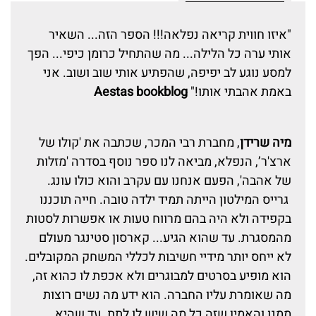
"איזו חווית קריאה נפלאה!!! הספר הזה... השאיר
אותי ערה כל הלילה... מה שהתחיל כרומן כיפי... הפך
למסע נוגע לב יפיפה, שהפתיע אותי שוב ושוב. אני
באמת אהבתי אותו!"
Aestas bookblog
מיה שרידן
, מחברת רבי המכר, שכתבה את 'קולו של
ארצ'ר’, הנפלא, מביאה לנו ספר נוסף בסדרה 'מזלות
של אהבה', הפעם אנחנו עם עקרב והוא כולו עונג.
גרייס המילטון הייתה תמיד ילדה טובה. חייה תוכננו
בקפידה ולא היה בהם מרווח טעות או אפשרות לסטות
מהמסגרת. עד שהוא הגיע... קארסון סטינגר מעולם
לא ייחס יותר מידיי חשיבות לכללי המשחק המקובלים.
הוא מופיע בסרטים למבוגרים ולא אכפת לו כהוא זה,
מה שאומרת עליו החברה. הוא ידע מה נשים רוצות
ממנו והאמין שזה כל מה שיש לו לתת. עד שהיא