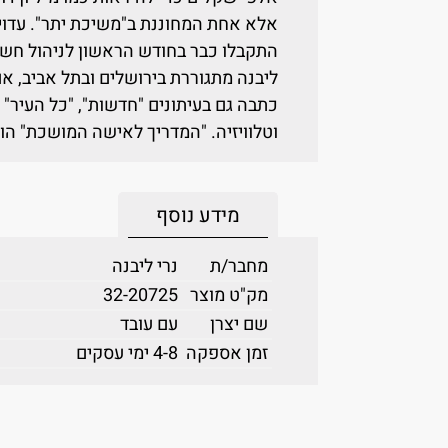
אלא אחת המחוננת ב"משיכת יתר". עדוי
התקבלו כבר בחודש הראשון לניהול חשבו
ליבנה מתגוררת בירושלים ובתל אביב, אם
כתבה גם בעיתונים "חדשות", "כל העיר"
וטלוויזיה. "המדריך לאישה המושכת" ה
מידע נוסף
מחבר/ת
נרי ליבנה
מק"ט מוצר
32-20725
שם יצרן
עם עובד
זמן אספקה
4-8 ימי עסקים