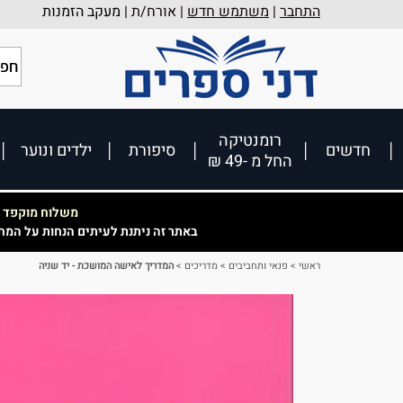
התחבר
|
משתמש חדש
| אורח/ת |
מעקב הזמנות
רומנטיקה
חדשים
סיפורת
ילדים ונוער
החל מ -49 ₪
משלוח מוקפד וא
באתר זה ניתנת לעיתים הנחות על המח
ראשי
>
פנאי ותחביבים
>
מדריכים
>
המדריך לאישה המושכת - יד שניה