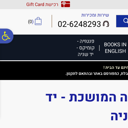
לתפריט
לתוכן
לתפריט
רכישת Gift Card
אתר
המרכזי
נגישות
שירות ומכירות
)
0
(
02-6248293
פ
פנטזיה -
BOOKS IN
קומיקס -
ENGLISH
סר
יד שניה
נם עד הבית !
נג
בלת, כמפורסם באתר ובהתאם לתקנון.
 המושכת - יד
יה