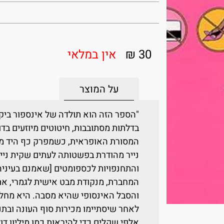
30 ₪
אין במלאי
על המוצר
"הספר הזה הוא תולדה של אינספור ביקור
בדלתות מסתובבות, חיטוטים מיוזעים בדוכ
המסורת האופראית, כשמפרק כף היד מתנ
נייר מהודרת בפשטותה לעתים שקית ניילו
והתחנפויות לכספומטים [שאמנם בעיניהם
המחברת, מנקודת מבט אישית לגמרי, את
והסבל האינסופי שהיא מסבה. היא מחליט
לאחר שיסתיימו מכירות סוף העונה ובתנ
אלפי שקלים כדי להיראות כמו מיליון דו