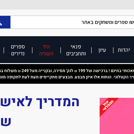
פנאי
היד
ספרים
יהדות
עיון
ותחביבים
השניה
נדירים
כותי בחינם ! ברכישה של 199
לנק' מסירה, ובקנייה מעל 249
משלוח בחי
₪
₪
יר הקטלוגי. הנחות אלו אינן מבצע. מבצעים מתקיימים מעת לעת לתקופה מוג
המדריך לאישה
שנ