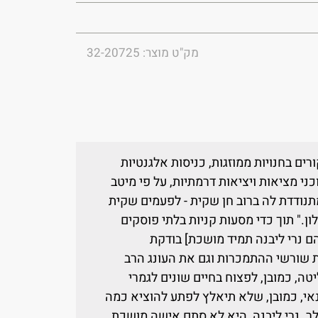
מק"ט מוצר: 32-20725
ים בחנויות ממוזגות, כניסות אלגנטיות
ני מציאות ויציאות דרמתיות, על פי מיטב
ודדת לה ברוב חן שקית - לפעמים שקית
ן." תוך כדי מסעות קניות בלתי פוסקים
 נרי ליבנה תמיד מושכת] בודקת
 שורשי ההתמכרות וגם את העונג הרב
ה, כמובן, לפצוח בחיים שונים לגמרי
אי, כמובן, שלא תיאלץ לפתע להוציא כמה
לר. נרי ליבנה, היא לא סתם אישה מושכת,