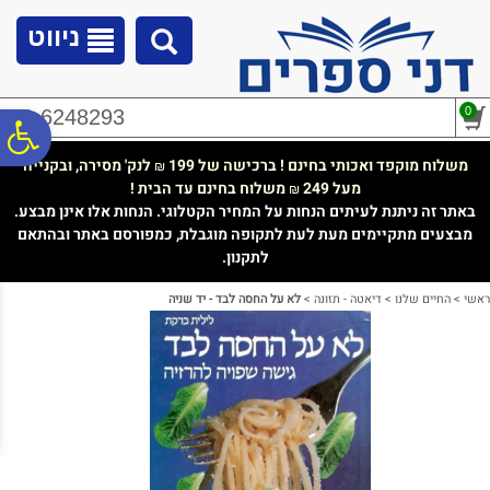
לתפריט
לתוכן
לתפריט
אתר
המרכזי
נגישות
ניווט
0
02-6248293
פ
משלוח מוקפד ואכותי בחינם ! ברכישה של 199
לנק' מסירה, ובקנייה
₪
מעל 249
משלוח בחינם עד הבית !
₪
סר
באתר זה ניתנת לעיתים הנחות על המחיר הקטלוגי. הנחות אלו אינן מבצע.
מבצעים מתקיימים מעת לעת לתקופה מוגבלת, כמפורסם באתר ובהתאם
לתקנון.
נג
ראשי
>
החיים שלנו
>
דיאטה - תזונה
>
לא על החסה לבד - יד שניה