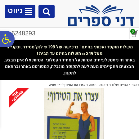
לתפריט
לתוכן
לתפריט
אתר
המרכזי
נגישות
ניווט
0
02-6248293
פ
משלוח מוקפד ואכותי בחינם ! ברכישה של 199
לנק' מסירה, ובקנייה
₪
מעל 249
משלוח בחינם עד הבית !
₪
סר
באתר זה ניתנת לעיתים הנחות על המחיר הקטלוגי. הנחות אלו אינן מבצע.
מבצעים מתקיימים מעת לעת לתקופה מוגבלת, כמפורסם באתר ובהתאם
לתקנון.
נג
ראשי
>
החיים שלנו
>
דיאטה - תזונה
>
עצרו את הטירוף! - יד שניה