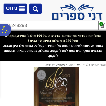
לתפריט
לתוכן
לתפריט
אתר
המרכזי
נגישות
ניווט
0
02-6248293
פ
משלוח מוקפד ואכותי בחינם ! ברכישה של 199
לנק' מסירה, ובקנייה
₪
מעל 249
משלוח בחינם עד הבית !
₪
סר
באתר זה ניתנת לעיתים הנחות על המחיר הקטלוגי. הנחות אלו אינן מבצע.
מבצעים מתקיימים מעת לעת לתקופה מוגבלת, כמפורסם באתר ובהתאם
לתקנון.
נג
ראשי
>
החיים שלנו
>
דיאטה - תזונה
>
בישולייט - יד שניה