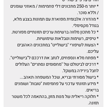
* יותר מ-250 מתכונים דלי פחמימות / מאוזני שומנים
/ וללא סוכר.
* מהדורה אלבומית מפוארת עם תמונות בצבע מלא,
בגודל מקסימלי.
* כל מתכון מלווה ברשימת ערכים תזונתיים מפורטת.
* טיפים, רשימות וטבלאות שימושיות.
* הצעות לשיפורי "בישולייט" במתכונים האהובים
עליכם.
* מפתח מלא ונספחים, לנתב את דרככם ל"בישולייט".
* דרכים לביטולם של "מחסומים נסתרים" העלולים
לחבל בירידה במשקל.
* בישול מסורתי ובריא, שכל המשפחה תאהב...
* מידע תזונתי עדכני על פחמימות "טובות" ושומנים
בריאים.
* חלוקה ריאלית של מנות מזון, בהתאמה לכל משטר
תזונה.