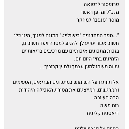
פרופסור לרפואה
מנכ"ל ומדען ראשי
מוסד "סנסם" למחקר
"...ספר המתכונים "בישולייט" המונח לפניך, הינו כלי
חשוב אשר יסייע לך להגיע למטרה ויעד חשובים,
בזכות מתכונים איכותיים עם מרכיבים בריאותיים
הזמינים בחיי היום יום.
עשה משהו למען עצמך ולמען קרוביך...
אל תוותרו על השימוש במתכונים הבריאים, הטעימים
והמרגשים, המייצגים את מסורת האכילה היהודית
הכה חשובה.
רות משה
דיאטנית קלינית
החיים על פי בישולייט