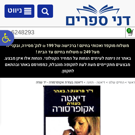
לתפריט
לתוכן
לתפריט
אתר
המרכזי
נגישות
ניווט
0
02-6248293
פ
משלוח מוקפד ואכותי בחינם ! ברכישה של 199
לנק' מסירה, ובקנייה
₪
מעל 249
משלוח בחינם עד הבית !
₪
סר
באתר זה ניתנת לעיתים הנחות על המחיר הקטלוגי. הנחות אלו אינן מבצע.
מבצעים מתקיימים מעת לעת לתקופה מוגבלת, כמפורסם באתר ובהתאם
לתקנון.
נג
ראשי
>
החיים שלנו
>
דיאטה - תזונה
>
דיאטה בעזרת אקופרסורה - יד שניה