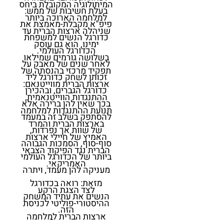
המיתולוגיה המקובלת ביחס
בעלת חשיבות של ממש:
למלחמה הארוכה ביותר
פיפ"א מקבלת-מאמצת את
שניהלה ארצות הברית עד
כדורגל הנשים למשפחת
ימינו, הוא גם עוסק
הכדורגל העולמי.
בשלושה גורמים שמילאו
לאחר שנים של מאבק על
תפקיד מרכזי בהנסתה של
זכותן לשחק כדורגל ליד
ארצות הברית מווייטנאם:
כדורגל הגברים, ובהכירן
ההתנגדות הווייטנאמית,
בכך שאין להן ברירה אלא
תנועת ההתנגדות למלחמה
להסתפק בשלב זה במעמד
בארצות הברית והמרד
של שוות אך נפרדות,
האמיץ של חיילי ארצות
סוף-סוף, הסמכות הגבוהה
הברית נגד הפיקוד הצבאי
ביותר של הכדורגל העולמי
האמריקאי.
מעניקה להן מעמד, ויתרה
מזאת: רואה בכדורגל
לצד הצגת הרקע
הנשים את עתיד המשחק
ההיסטורי-פוליטי לכניסת
הזה.
ארצות הברית למלחמה