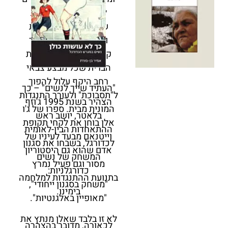
להתגבר על התסמונת
שזכתה לשם "תסמונת
וייטנאם" – חשש מצד
קובעי המדיניות בארצות
הברית שכל מבצע צבאי
רחב היקף עלול להפוך
"העתיד שייך לנשים" – כך
ל"תסבוכת" ולעורר התנגדות
הצהיר בשנת 1995 ג'וזף
המונית מבית. ספרו של ג'ו
בלאטר, יושב ראש
אלן בוחן את לקחי תקופת
ההתאחדות הבין-לאומית
וייטנאם מבעד לעיניו של
לכדורגל, בשבחו את סגנון
אדם שהוא גם היסטוריון
המשחק של נשים
מסור וגם פעיל נמרץ
כדורגלניות:
בתנועת ההתנגדות למלחמה
"משחק בסגנון ייחודי",
בימינו.
"מאופיין באלגנטיות".
לא זו בלבד שאלן מנתץ את
לכאורה, מדובר בהצהרה