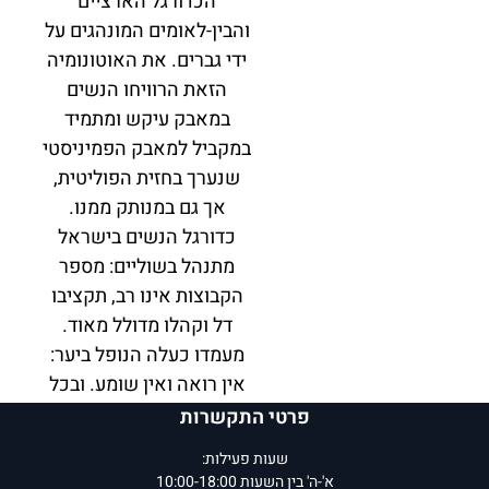
הכדורגל הארציים
והבין-לאומים המונהגים על
ידי גברים. את האוטונומיה
הזאת הרוויחו הנשים
במאבק עיקש ומתמיד
במקביל למאבק הפמיניסטי
שנערך בחזית הפוליטית,
אך גם במנותק ממנו.
כדורגל הנשים בישראל
מתנהל בשוליים: מספר
הקבוצות אינו רב, תקציבו
דל וקהלו מדולל מאוד.
מעמדו כעלה הנופל ביער:
אין רואה ואין שומע. ובכל
זאת, במשך עונת הכדורגל
פרטי התקשרות
מתייצבות השחקניות על כר
שעות פעילות:
הדשא בכל שבוע כדי לומר
א'-ה' בין השעות 10:00-18:00