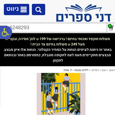
לתפריט
לתוכן
לתפריט
אתר
המרכזי
נגישות
ניווט
0
02-6248293
פ
משלוח מוקפד ואכותי בחינם ! ברכישה של 199
לנק' מסירה, ובקנייה
₪
מעל 249
משלוח בחינם עד הבית !
₪
סר
באתר זה ניתנת לעיתים הנחות על המחיר הקטלוגי. הנחות אלו אינן מבצע.
מבצעים מתקיימים מעת לעת לתקופה מוגבלת, כמפורסם באתר ובהתאם
לתקנון.
נג
ראשי
>
עיון
>
רסלינג
>
ילדות טובות - יד שניה