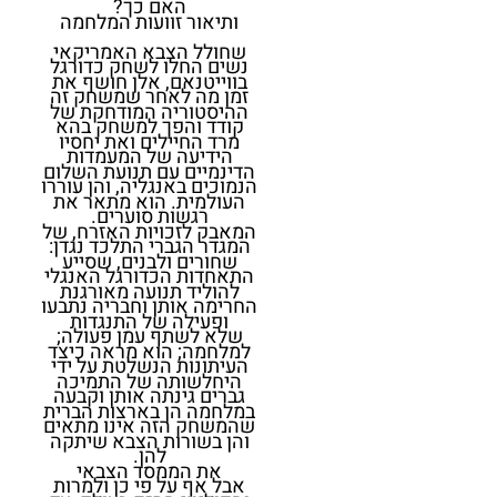
האם כך?
ותיאור זוועות המלחמה
שחולל הצבא האמריקאי
נשים החלו לשחק כדורגל
בווייטנאם, אלן חושף את
זמן מה לאחר שמשחק זה
ההיסטוריה המודחקת של
קודד והפך למשחק בהא
מרד החיילים ואת יחסיו
הידיעה של המעמדות
הדינמיים עם תנועת השלום
הנמוכים באנגליה, והן עוררו
העולמית. הוא מתאר את
רגשות סוערים.
המאבק לזכויות האזרח, של
המגדר הגברי התלכד נגדן:
שחורים ולבנים, שסייע
התאחדות הכדורגל האנגלי
להוליד תנועה מאורגנת
החרימה אותן וחבריה נתבעו
ופעילה של התנגדות
שלא לשתף עמן פעולה;
למלחמה; הוא מראה כיצד
העיתונות הנשלטת על ידי
היחלשותה של התמיכה
גברים גינתה אותן וקבעה
במלחמה הן בארצות הברית
שהמשחק הזה אינו מתאים
והן בשורות הצבא שיתקה
להן.
את הממסד הצבאי
אבל אף על פי כן ולמרות