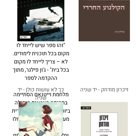
"זהו ספר שיש לייחד לו
מקום בכל תוכנית לימודים.
לא – צריך לייחד לו מקום
בכל בית" - ג'ון פילגר, מתוך
ההקדמה לספר
זיכרון מודחק - יד שניה
כך לא עושות כולן - יד
מלחמת וייטנאם הסתיימה
שניה
בתבוסה הצבאית הגדולה
ביותר שידעה ארצות הברית
מעודה. מאז ועד היום עמלו
המשטר האמריקאי
ומלומדיו האינטלקטואלים