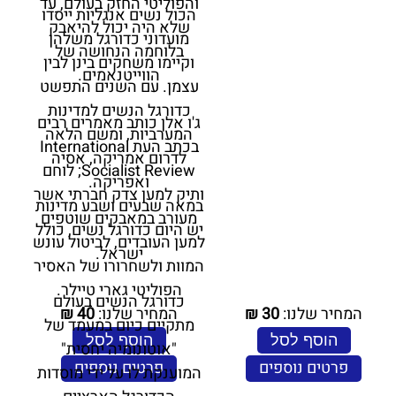
והפוליטי החזק בעולם, עד
הכול נשים אנגליות ייסדו
שלא היה יכול להיאבק
מועדוני כדורגל משלהן
בלוחמה הנחושה של
וקיימו משחקים בינן לבין
הווייטנאמים.
עצמן. עם השנים התפשט
כדורגל הנשים למדינות
ג'ו אלן כותב מאמרים רבים
המערביות, ומשם הלאה
בכתב העת International
לדרום אמריקה, אסיה
Socialist Review; לוחם
ואפריקה.
ותיק למען צדק חברתי אשר
במאה שבעים ושבע מדינות
מעורב במאבקים שוטפים
יש היום כדורגל נשים, כולל
למען העובדים, לביטול עונש
ישראל.
המוות ולשחרורו של האסיר
הפוליטי גארי טיילר.
כדורגל הנשים בעולם
המחיר שלנו:
30
₪
המחיר שלנו:
40
₪
מתקיים כיום במעמד של
הוסף לסל
הוסף לסל
"אוטונומיה יחסית"
פרטים נוספים
פרטים נוספים
המוענקת לו על ידי מוסדות