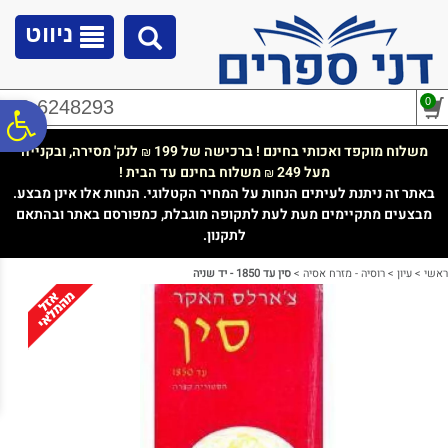
לתפריט
לתוכן
לתפריט
אתר
המרכזי
נגישות
ניווט
0
02-6248293
פ
משלוח מוקפד ואכותי בחינם ! ברכישה של 199
לנק' מסירה, ובקנייה
₪
מעל 249
משלוח בחינם עד הבית !
₪
סר
באתר זה ניתנת לעיתים הנחות על המחיר הקטלוגי. הנחות אלו אינן מבצע.
מבצעים מתקיימים מעת לעת לתקופה מוגבלת, כמפורסם באתר ובהתאם
לתקנון.
נג
ראשי
>
עיון
>
רוסיה - מזרח אסיה
>
סין עד 1850 - יד שניה