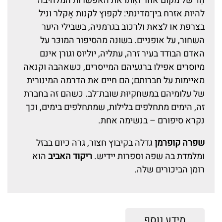
הֵד של מקום אחר ואִתו את האפשרות המלהיבה
להיות אזרח בין־מדינתי: לקפוץ לקנות אֶקלר וניל
בצרפת או לצאת ולרכוב בגרמניה, בשבילי היער
השחור, על אופניים. בשונה מהסיפור המוכּר על
האדם הבודד בעיר זרה, עתליה, יוליוס וגורן אינם
מיוסרים אפילו ברגעיהם המייסרים, כשאהבה וקנאה
מאיימות על חברותם; הם חיים את הדרמה המינורית
של עלוּמיהם במשחקיוּת שובת־לב. כשהם זה בחברת
זה, הימים מתחלפים בלילות, שמתחלפים בימים, וכך
נקרא סיפורם – בנשימה אחת.
שפרה קופרמן
גדלה בקיבוץ חצור, גרה כיום בבזל
ומלמדת בה שפה וספרות יידיש.
ריקוד האביב
הוא
רומן הביכורים שלה.
מידע נוסף