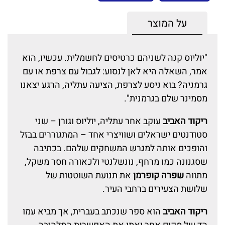
על המוצר
"יוליוס קנה לשניהם כרטיסים לחשמלית. עכשיו, הוא
אמר, השאלה היא לאן לנסוע: לגבול עם צרפת או עם
גרמניה? בוא ניסע לצרפת, הציעה עתליה, הרגע יצאנו
מסמינר שלם בגרמנית".
ריקוד האביב
עוקב אחר עתליה, יוליוס וגורן – שני
סטודנטים ישראלים ושוויצרי אחד – המתגוררים בבזל
והופכים אותה למגרש המשחקים שלהם. בכתיבה
שסגנונה כמו מרחף, נונשלנטי ולכאורה חסר משקל,
מתווה
שפרה קופרמן
את תנועת השוטטות של
שלושת הצעירים ברחבי העיר.
ריקוד האביב
הוא ספר שנכתב בעברית, אך מביא עמו