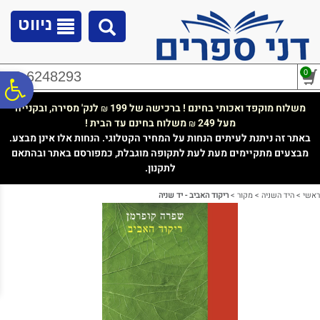
לתפריט
לתוכן
לתפריט
אתר
המרכזי
נגישות
ניווט
0
02-6248293
פ
משלוח מוקפד ואכותי בחינם ! ברכישה של 199
לנק' מסירה, ובקנייה
₪
מעל 249
משלוח בחינם עד הבית !
₪
סר
באתר זה ניתנת לעיתים הנחות על המחיר הקטלוגי. הנחות אלו אינן מבצע.
מבצעים מתקיימים מעת לעת לתקופה מוגבלת, כמפורסם באתר ובהתאם
לתקנון.
נג
ראשי
>
היד השניה
>
מקור
>
ריקוד האביב - יד שניה