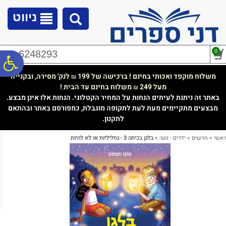
לתפריט
לתוכן
לתפריט
אתר
המרכזי
נגישות
ניווט
0
02-6248293
פ
משלוח מוקפד ואכותי בחינם ! ברכישה של 199
לנק' מסירה, ובקנייה
₪
מעל 249
משלוח בחינם עד הבית !
₪
סר
באתר זה ניתנת לעיתים הנחות על המחיר הקטלוגי. הנחות אלו אינן מבצע.
מבצעים מתקיימים מעת לעת לתקופה מוגבלת, כמפורסם באתר ובהתאם
לתקנון.
נג
ראשי
>
חדשים
>
ילדים - נוער
>
בלגן בכיתה 3 - גחליליות או לא להיות