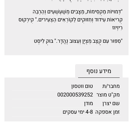
"דְּמוּיוֹת מַקְסִימוֹת, מַצָּבִים מְשַׁעְשְׁעִים וְהַרְבֵּה
קְריאוֹת עִידוּד וְחִזּוּקִים לַקּוֹרְאִים הַצְּעִירים." קִירְקוּס
רִיוְיוּז
"סִפּוּר עִם קֶצֶב מְצֻיָּן וְעִצּוּב נֶהֱדָר." בּוּקְ לִיסְט
מידע נוסף
מחבר/ת
טום ווטסון
מק"ט מוצר
002000539252
שם יצרן
מודן
זמן אספקה
4-8 ימי עסקים