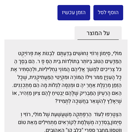
הוסף לסל
הזמן עכשיו
על המוצר
מוֹלִי, סַיְמוֹן וְרוֹזִי נְחוּשִׁים בְּדַעְתָּם לִבְנוֹת אֶת פְּרוֹיֶקְט
הַמַּדָּעִים הַטּוֹב בְּיוֹתֵר בְּתוֹלְדוֹת בֵּית הַסֵּ פֶ ר. הֵם בְּסַך הַ
כֹּל צְרִיכִים לִמְשֹׁך אֲלֵיהֶם הֲמוֹנֵי גַּחְלִילִיּוֹת, וּלְהַסְתִּיר אֶת
כָּל הָעִנְיָן מִמּר וִילוֹ הַמּוֹרֶה וּמִקֵּיְטִי הַמַּעֲתִיקָנִית, שֶׁכָּל
הַזְּמַן מְרַגֶּלֶת אַחֲרֵ יהֶ ם וּמְנַסָּה לְגַלּוֹת מָה הֵם מְתַכְנְנִים.
הַאִם הָרַעְיוֹן הַמַּבְרִיק שֶׁלָּהֶם יַבְטִיחַ לָהֶם צִיּוּן מַזְהִיר, אוֹ
שֶׁיֵּאָלֵץ לְהִשָּׁאֵר בַּחֲשֵׁכָה לְתָמִיד?
הִצְטָרְפוּ לְעוֹד הַרְפַּתְקָה מְשַׁעֲשַׁעַת שֶׁל מוֹלִי, רוֹזִי וְ
סַיְמוֹן,בְּסִדְרָה מֻשְׁלֶמֶת לְקוֹרְאִים מַתְחִילִים מֵאֵת טוֹם
ווֹטְסוֹן,מְחַבֵּר סִפְרֵי "כֶּלֶב קַו" הָאֲהוּבִים.