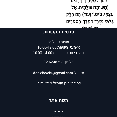
וּלְנֹעַר. סְפָרֶיהָ הָרַבִּים
(
מְשִׂימָה עוֹלָמִית
,
אֶל
עַצְמִי
,
גִ'ינְגִ'י
וְעוֹד) הֵם חֵלֶק
בִּלְתִּי נִפְרָד מִמַּדַּף הַסְּפָרִים
הַיִּשְׂרְאֵלִי.
פרטי התקשרות
המחיר שלנו:
44.40
₪
המחיר שלנו:
55.30
₪
שעות פעילות:
א'-ה' בין השעות 10:00-18:00
הוסף לסל
הוסף לסל
ו' וערבי חג' בין השעות 10:00-14:00
פרטים נוספים
פרטים נוספים
טלפון: 02-6248293
אימייל:
danielbookil@gmail.com
כתובת : אבן ישראל 3 ירושלים.
מפת אתר
אודות