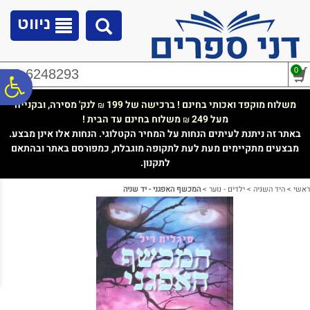
לתפריט
לתוכן
לתפריט
אתר
המרכזי
נגישות
ניווט
0
02-6248293
פ
משלוח מוקפד ואכותי בחינם ! ברכישה של 199
לנק' מסירה, ובקנייה
₪
מעל 249
משלוח בחינם עד הבית !
₪
סר
באתר זה ניתנת לעיתים הנחות על המחיר הקטלוגי. הנחות אלו אינן מבצע.
מבצעים מתקיימים מעת לעת לתקופה מוגבלת, כמפורסם באתר ובהתאם
לתקנון.
נג
ראשי
>
היד השניה
>
ילדים - נוער
>
המכשף האפגני - יד שניה