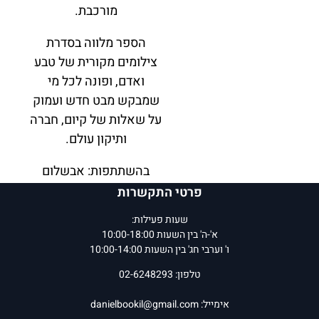
מורכבת.
הספר מלווה בסדרת
צילומים מקורית של טבע
ואדם, ופונה לכל מי
שמבקש מבט חדש ועמוק
על שאלות של קיום, חברה
ותיקון עולם.
בהשתתפות: אבשלום
בן-צבי, אהוד פירר, אודי
פרטי התקשרות
תמיר, אורית רוזנבליט, אילון
שעות פעילות:
שמיר, איתן בולוקן, אלחנן
א'-ה' בין השעות 10:00-18:00
לואיס, גרא טוביה, יעל אילן,
ו' וערבי חג' בין השעות 10:00-14:00
יעקב פרידלנד, מוקי צור,
טלפון: 02-6248293
משה שנר, נעמה שקד,
עינת רמון, ערן שוורצפוקס,
אימייל:
danielbookil@gmail.com