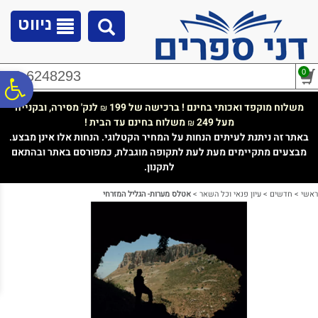
לתפריט
לתוכן
לתפריט
אתר
המרכזי
נגישות
ניווט
0
02-6248293
פ
משלוח מוקפד ואכותי בחינם ! ברכישה של 199
לנק' מסירה, ובקנייה
₪
מעל 249
משלוח בחינם עד הבית !
₪
סר
באתר זה ניתנת לעיתים הנחות על המחיר הקטלוגי. הנחות אלו אינן מבצע.
מבצעים מתקיימים מעת לעת לתקופה מוגבלת, כמפורסם באתר ובהתאם
לתקנון.
נג
ראשי
>
חדשים
>
עיון פנאי וכל השאר
>
אטלס מערות- הגליל המזרחי