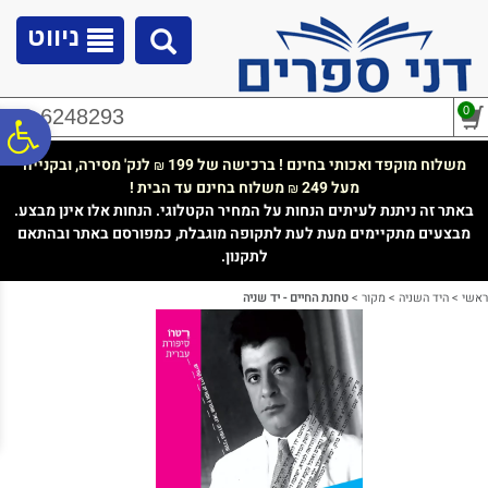
לתפריט
לתוכן
לתפריט
אתר
המרכזי
נגישות
ניווט
0
02-6248293
פ
משלוח מוקפד ואכותי בחינם ! ברכישה של 199
לנק' מסירה, ובקנייה
₪
מעל 249
משלוח בחינם עד הבית !
₪
סר
באתר זה ניתנת לעיתים הנחות על המחיר הקטלוגי. הנחות אלו אינן מבצע.
מבצעים מתקיימים מעת לעת לתקופה מוגבלת, כמפורסם באתר ובהתאם
לתקנון.
נג
ראשי
>
היד השניה
>
מקור
>
טחנת החיים - יד שניה