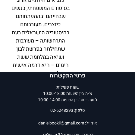
כנביאים חילוניים ארוג
בסיפורם המשפחתי, בנשים
שבחייהם ובהתפתחותם
כיוצרים. מעורבותם
בהיסטוריה הישראלית בעת
התרחשותה – מעורבות
שתחילתה בפרשת לבון
ושיאה במלחמת ששת
הימים – היא דרמה אישית
ופוליטית מסעירה, שאנו
פרטי התקשרות
עדיין חיים את תוצאותיה.
שעות פעילות:
א'-ה' בין השעות 10:00-18:00
זהו ספרו הרביעי של
אסף
ו' וערבי חג' בין השעות 10:00-14:00
ענברי
, שהרומנים
טלפון: 02-6248293
ההיסטוריים שלו –
הביתה
,
הטנק
ו
הספר
אימייל:
danielbookil@gmail.com
האדום
, יצרו תלם חדש
כתובת : אבן ישראל 3 ירושלים.