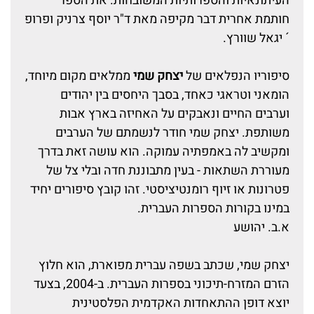
העיתונאיות והספרותיות המשובחות. את הספר
חותמת אחרית דבר מקיפה מאת ד"ר יוסף צרניק ופרופ
´ יגאל שוורץ.
סיפוריו הנפלאים של
יצחק שמי
ממלאים מקום מיוחד,
הומאני וטראגי כאחד, בסבך היחסים בין יהודים
וערבים החיים ונאבקים על האחיזה בארץ אבות
משותפת. יצחק שמי חודר לנשמתם של הערבים
ומקשיב לה באמפתיה עמוקה. הוא עושה זאת בדרך
מעוררת השתאות - בעין מתבוננת חדה ובלי צל של
פטרונות או זיוף רומנטיציסטי. זהו קובץ סיפורים יחיד
במינו בקורות הספרות העברית.
א.ב. יהושע
יצחק שמי, שכתב בשפה עברית מפוארת, הוא חלוץ
הזרם המזרח-תיכוני בספרות העברית. ב-2004, בצעד
יוצא דופן ההתאחדות האקדמית הפלסטינית