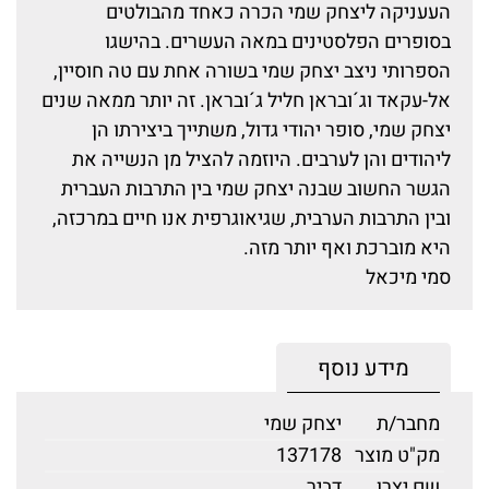
העעניקה ליצחק שמי הכרה כאחד מהבולטים
בסופרים הפלסטינים במאה העשרים. בהישגו
הספרותי ניצב יצחק שמי בשורה אחת עם טה חוסיין,
אל-עקאד וג´ובראן חליל ג´ובראן. זה יותר ממאה שנים
יצחק שמי, סופר יהודי גדול, משתייך ביצירתו הן
ליהודים והן לערבים. היוזמה להציל מן הנשייה את
הגשר החשוב שבנה יצחק שמי בין התרבות העברית
ובין התרבות הערבית, שגיאוגרפית אנו חיים במרכזה,
היא מוברכת ואף יותר מזה.
סמי מיכאל
מידע נוסף
מחבר/ת
יצחק שמי
מק"ט מוצר
137178
שם יצרן
דביר