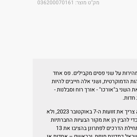
מק"ט מוצר: 036200070161
ירות על שני פסים מקבילים. פס אחד
ות הדמוקרטית, ושני אלה חייבים להיות
השני ב"אורכו" - אורך רוח וסבלנות -
 חדות.
לא היה צריך את זוועות ה-7 באוקטובר 2023, ולא
 להבין הן את מקור הבעיות החברתיות
והביטחוניות של מדינת ישראל, והן את תחילת הדרכים לפתרונן בהציבו את 13
שראל כמדינת מופת, ובראשם – אחדות או