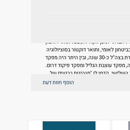
 מדי.
ם היהודי, הציונות, הישראליות
יש עסקים בתחום האנרגיה והתשתיות מאז
 פעיל חברתי למען הקהילה, בעל תואר ראשון
יטחון לאומי, ותואר דוקטור בסוציולוגיה
ובמדעי המדינה מאוניברסיטת חיפה. שירת בצה"ל כ-30 שנה, ובין היתר היה מפקד
, מפקד עוצבת הגליל ומפקד פיקוד דרום.
השלישי. קדמו לו "מנהיגות ברגעים של
הוסף חוות דעת