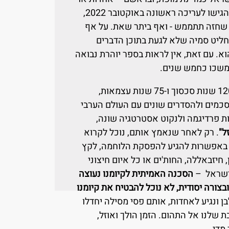
למות! הוא החל לכתוב ספר זה ב-2018, הגישו לעריכה ראשונה באוקטובר 2022,
 שחזה תתממש - ואף ביתר שאת. על אף
החליט סמיה שלא לגעת בתוכן הדברים
א. עם זאת, אין לראות בספר יוהרת נבואה
משכו כחמש שנים.
סמיה מסביר בספרו מדוע אחרי יותר מ-120 שנות סכסוך ו-75 שנות עצמאות,
סכמים ולהסדרים שונים עם העולם הערבי
ת פרדיגמה ולנקוט אסטרטגיה שונה,
ל"
. רק לאחר שנאמץ אותם, נוכל לקרוא
רם באפשרות להגיע להפסקת הלוחמה, לקץ
חיזבאללה, החות'ים או כל איום חיצוני
 ישראל –
הסכנה האמיתית לקיומנו נעוצה
בצורה יסודית, לא נוכל להבטיח את קיומנו
ן ונגיע לאחדות, אותם פסי מסילה יחדלו
בת שלנו אל התהום. הזמן הולך ואוזל,