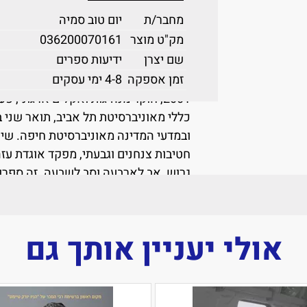
וחובה עלינו להתעורר בטרם יהיה מאוחר
מחבר/ת
יום טוב סמיה
זהו ספר חובה ללמידה ולשינון מקורות הע
מק"ט מוצר
036200070161
והפטריוטיות.
שם יצרן
ידיעות ספרים
זמן אספקה
4-8 ימי עסקים
האלוף (במיל') ד"ר יום טוב סמיה
, הוא א
2001, חוקר מנהיגות ואקלים ארגוני,
כללי מאוניברסיטת תל אביב, תואר שני בב
חטיבות צנחנים וגבעתי, מפקד אוגדת עזה
גרוש, אב לארבעה וסב לשבעה. זה ספרו 
אמת" ו"מיחידים ליחידה".
אולי יעניין אותך גם