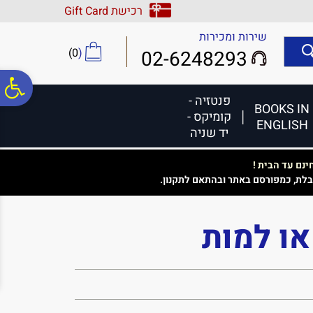
לתפריט
לתוכן
לתפריט
רכישת Gift Card
אתר
המרכזי
נגישות
שירות ומכירות
)
0
(
02-6248293
פ
פנטזיה -
BOOKS IN
קומיקס -
ENGLISH
סר
יד שניה
נם עד הבית !
נג
בלת, כמפורסם באתר ובהתאם לתקנון.
ו למות