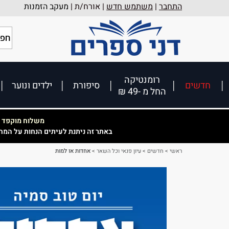
התחבר
|
משתמש חדש
| אורח/ת |
מעקב הזמנות
רומנטיקה
חדשים
סיפורת
ילדים ונוער
החל מ -49 ₪
משלוח מוקפד וא
באתר זה ניתנת לעיתים הנחות על המח
ראשי
>
חדשים
>
עיון פנאי וכל השאר
>
אחדות או למות