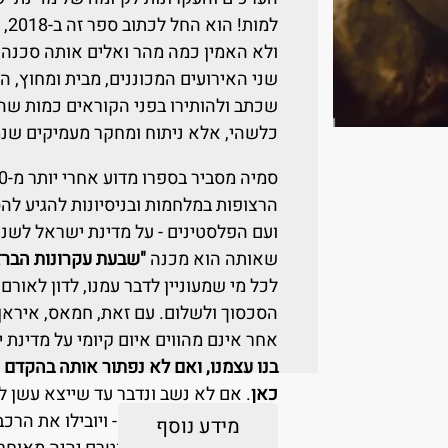
ולא האמין כמה מהר ואלים אותה סכנה
שני האירועים המכוננים, מבית ומחוץ, 
שכתב ולהותירו בפני הקוראים כמות שהו
כלשהי, אלא ניתוח ומחקר מעמיקים שנ
הרצופות במלחמות ובניסיונות להגיע לה
ועם הפלסטינים - על מדינת ישראל לשנו
שאותה הוא מכנה
"שבעת עקרונות הברז
לכל מי שמעוניין לדבר עמנו, לדון לאו
הסכסוך ולשלום. עם זאת, חמאס, איראן, 
אחר אינם מהווים איום קיומי על מדינת
בנו עצמנו, ואם לא נפתור אותה בהקדם ו
כאן
. אם לא נשב ונדבר עד שייצא עשן לב
להיות מקבילים זה לזה - ויובילו את הרכ
מידע נוסף