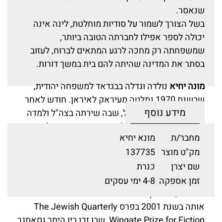
שנאסר.
בשל הצורך לשמור על סודיות מוחלטת, לינה אינה
יכולה לספר אפילו לחברתה הטובה ביותר,
שמשפחתה רק מחכה לרגע המתאים לברוח, לעזוב
בסתר את המדינה שהיתה להם בית במשך דורות.
מונה יחיא
נולדה וגדלה בבגדאד למשפחה יהודית,
שבשנת 1970 נמלטה מעיראק לאיראן. חודש לאחר
מידע נוסף
מכן היא עלתה לישראל, שבה שירתה בצה"ל ולמדה
צרפתית ופסיכולוגיה קלינית באוניברסיטת תל אביב.
מחבר/ת
מונא יחיא
בשנת 1985 היגרה לגרמניה ללמוד אמנות, ומאז חיה
מק"ט מוצר
137735
שם.
שם יצרן
כנרת
בשנת 2000 פירסמה את הרומן הזה באנגלית, שכן
לדבריה, "אנגלית אף פעם לא פצעה אותי כמו
זמן אספקה
4-8 ימי עסקים
הערבית, וגם אין לה יומרה כמו העברית." הספר זיכה
אותה בשנת 2001 בפרס The Jewish Quarterly
Wingate Prize for Fiction, שבו זכו בין היתר גםאתגר