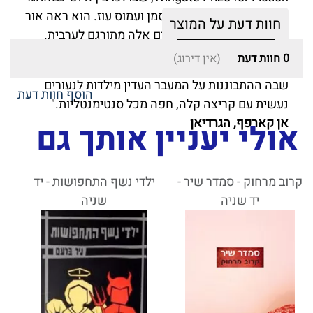
קרת, א"ב יהושע, דויד גרוסמן ועמוס עוז. הוא ראה אור
חוות דעת על המוצר
גם בגרמניה ובצרפת, ובימים אלה מתורגם לערבית.
0
חוות דעת
(אין דירוג)
"זהו רומן אקזוטי במיטבו, אבל גם יצירה על התבגרות,
שבה ההתבוננות על המעבר העדין מילדות לנעורים
הוסף חוות דעת
נעשית עם קריצה קלה, חפה מכל סנטימנטליות."
אן קארפף, הגרדיאן
אולי יעניין אותך גם
קרוב מרחוק - סמדר שיר -
ילדי נשף התחפושות - יד
יד שניה
שניה