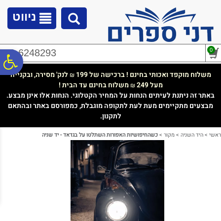
לתפריט
לתוכן
לתפריט
אתר
המרכזי
נגישות
ניווט
0
02-6248293
פ
משלוח מוקפד ואכותי בחינם ! ברכישה של 199
לנק' מסירה, ובקנייה
₪
מעל 249
משלוח בחינם עד הבית !
₪
סר
באתר זה ניתנת לעיתים הנחות על המחיר הקטלוגי. הנחות אלו אינן מבצע.
מבצעים מתקיימים מעת לעת לתקופה מוגבלת, כמפורסם באתר ובהתאם
לתקנון.
נג
ראשי
>
היד השניה
>
מקור
>
כשהחיפושיות האפורות השתלטו על בגדאד - יד שניה