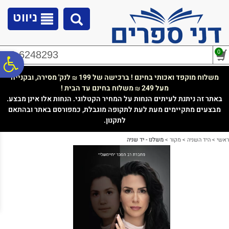
לתפריט
לתוכן
לתפריט
אתר
המרכזי
נגישות
ניווט
0
02-6248293
פ
משלוח מוקפד ואכותי בחינם ! ברכישה של 199
לנק' מסירה, ובקנייה
₪
מעל 249
משלוח בחינם עד הבית !
₪
סר
באתר זה ניתנת לעיתים הנחות על המחיר הקטלוגי. הנחות אלו אינן מבצע.
מבצעים מתקיימים מעת לעת לתקופה מוגבלת, כמפורסם באתר ובהתאם
לתקנון.
נג
ראשי
>
היד השניה
>
מקור
>
משלנו - יד שניה