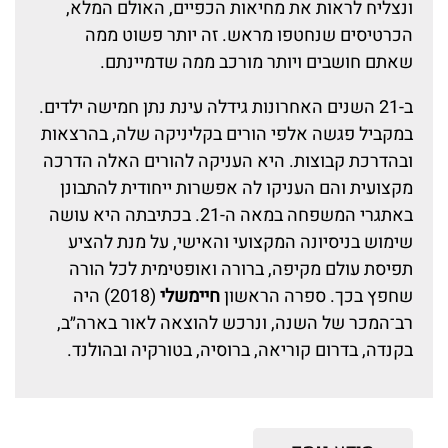
ונצליח לראות את מחיאות הכפיים, האולם המלא,
הכרטיסים שנחטפו מראש. זה יותר פשוט ממה
שאתם חושבים ויותר מורכב ממה שדמיינתם.
ב-21 השנים האחרונות גידלה עינת נתן חמישה ילדים.
במקביל פגשה אלפי הורים בקליניקה שלה, בהרצאות
ובהדרכת קבוצות. היא העניקה להורים האלה הדרכה
מקצועית והם העניקו לה אפשרות ייחודית להתבונן
באתגרי המשפחה במאה ה-21. בכתיבתה היא עושה
שימוש בניסיונה המקצועי והאישי, על מנת להציע
תפיסת עולם מקיפה, ברורה ואופטימית לכל הורה
שחפץ בכך. ספרה הראשון
חיימשלי
(2018) היה
רב־המכר של השנה, ונרכש להוצאה לאור בארה״ב,
בקנדה, בדרום קוריאה, ברוסיה, בטורקיה ובהולנד.