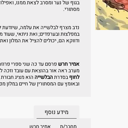
בגוף של נער ומסרב לצאת ממנו, ואפילו 
מסתורי.
נדב מצרף לבלשייה את עלמה, שיודעת ל
במפלצות ובערפדים; ואת ניתאי, שעוד מ
ודווקא הם, יכולים להציל את המלון ואת
אמיר חרש
פרסם עד כה שני ספרי פרוזה 
מערב ראה אור בהוצאת עם עובד וזכה 
לחוף
בסדרת
הבלשייה
הוא מציג חבורת
ובאומץ עם המסתורין של חיים במלון מפו
מידע נוסף
מחבר/ת
אמיר חרש