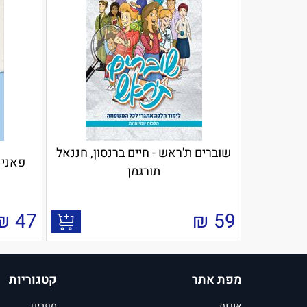
שוברים ת'ראש - חיים ברנסון, חננאל
פאני 
תורגמן
₪
47
₪
59
מפת אתר
קטגוריות
אודות
ספרים