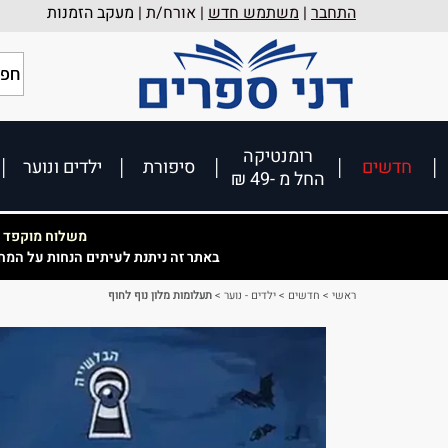
התחבר
|
משתמש חדש
| אורח/ת |
מעקב הזמנות
רומנטיקה
חדשים
סיפורת
ילדים ונוער
החל מ -49 ₪
משלוח מוקפד וא
באתר זה ניתנת לעיתים הנחות על המח
ראשי
>
חדשים
>
ילדים - נוער
>
תעלומות מלון נוף לחוף