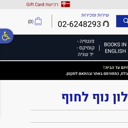
לתפריט
לתוכן
לתפריט
רכישת Gift Card
אתר
המרכזי
נגישות
שירות ומכירות
)
0
(
02-6248293
פ
פנטזיה -
BOOKS IN
קומיקס -
ENGLISH
סר
יד שניה
נם עד הבית !
נג
בלת, כמפורסם באתר ובהתאם לתקנון.
ון נוף לחוף