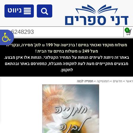
לתפריט
לתוכן
לתפריט
אתר
המרכזי
נגישות
ניווט
0
02-6248293
פ
משלוח מוקפד ואכותי בחינם ! ברכישה של 199
לנק' מסירה, ובקנייה
₪
מעל 249
משלוח בחינם עד הבית !
₪
סר
באתר זה ניתנת לעיתים הנחות על המחיר הקטלוגי. הנחות אלו אינן מבצע.
מבצעים מתקיימים מעת לעת לתקופה מוגבלת, כמפורסם באתר ובהתאם
לתקנון.
נג
ראשי
>
חדשים
>
רומנטיקה
>
חמנייה לבנה