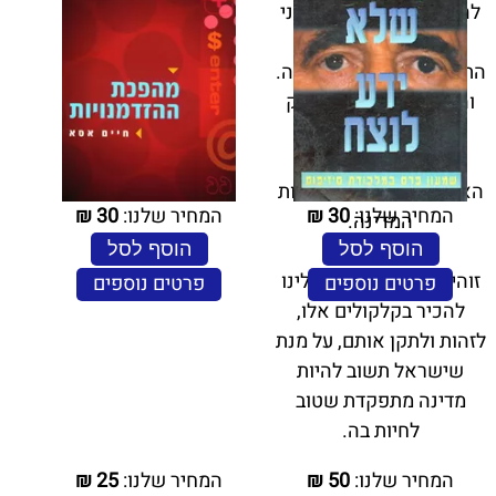
להעלות
על הדעת. מנגנוני
השלטון הדמוקרטי,
התקשורת, מנגנוני הרווחה.
והחמור ביותר: הוא פירק
את החברה הישראלית
והרס את האמון של
האזרחים זה בזה ובמוסדות
המחיר שלנו:
30
₪
המחיר שלנו:
30
₪
המדינה.
הוסף לסל
הוסף לסל
זוהי מורשת נתניהו, ועלינו
פרטים נוספים
פרטים נוספים
להכיר בקלקולים אלו,
לזהות ולתקן אותם, על מנת
שישראל תשוב להיות
מדינה מתפקדת שטוב
לחיות בה.
המחיר שלנו:
50
₪
המחיר שלנו:
25
₪