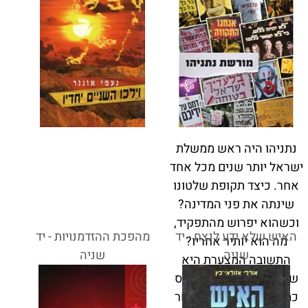
נתניהו היה ראש ממשלת
ישראל יותר שנים מכל אחד
אחר. כיצד תקופת שלטונו
שינתה את פני המדינה?
וכשהוא יפרוש מהתפקיד,
האיש שלא ידע לנצח - יד
מהפכת ההזדמנויות - יד
מה הוא יותיר אחריו?
שניה
שניה
התשובה המצערת היא
שנתניהו יותיר אחריו הרס
כמעט בכל תחום שאפשר