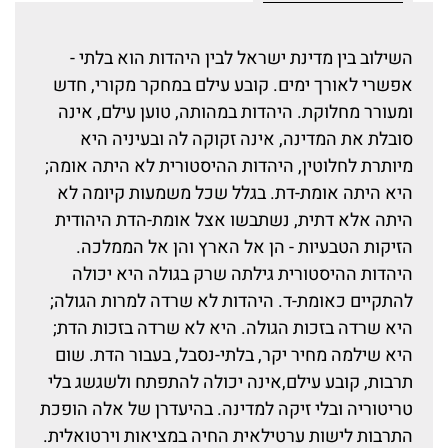
השילוב בין מדינת ישראל לבין היהדות הוא בלתי -
אפשרי לאורך ימים. קובע עילם במחקר מקורי, חדש
ומעורר מחלוקת. היהדות במהותה, טוען עילם, אינה
סובלת את המדינה, אינה זקוקה לה ובעיניה היא
מיותרת לחלוטין, היהדות ההיסטורית לא היתה אומה;
היא היתה אומת-דת. בגלל שכל משמעות קיומה לא
היתה אלא דתית, נשתבשו אצל אומת-הדת היהודית
הזיקות הטבעיות - הן אל הארץ והן אל הממלכה.
היהדות ההיסטורית גילתה שרק בגולה היא יכולה
להתקיים כאומת-ד. היהדות לא שרדה למרות הגולה;
היא שרדה בזכות הגולה. היא לא שרדה בזכות הדת;
היא שילמה מחיר יקר, בלתי-נסבל, בעבור הדת. שום
תרבות, קובע עילם,אינה יכולה להתפתח ולשגשג בלי
טריטוריה ובלי זיקה למדינה. בהיעדרן של אלה הופכת
התרבות לישות ערטילאית החיה במציאות וירטואלית.