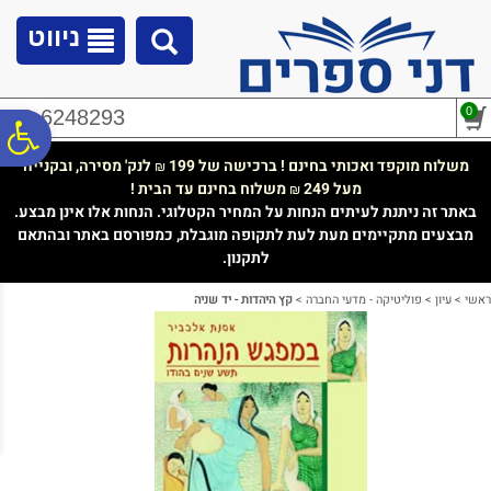
לתפריט
לתוכן
לתפריט
אתר
המרכזי
נגישות
ניווט
0
02-6248293
פ
משלוח מוקפד ואכותי בחינם ! ברכישה של 199
לנק' מסירה, ובקנייה
₪
מעל 249
משלוח בחינם עד הבית !
₪
סר
באתר זה ניתנת לעיתים הנחות על המחיר הקטלוגי. הנחות אלו אינן מבצע.
מבצעים מתקיימים מעת לעת לתקופה מוגבלת, כמפורסם באתר ובהתאם
לתקנון.
נג
ראשי
>
עיון
>
פוליטיקה - מדעי החברה
>
קץ היהדות - יד שניה