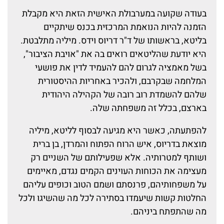
בעודה שקועה במערבולת האישית הזאת היא מקבלת
הזמנה להיות הנואמת המרכזית בכנס שיתקיים
בליטא, בראשותו של ד"ר דריוס וידס. מיליה מתלבטת.
היא יודעת שהליטאים רואים בה את "אויבת הציבור",
בשל מאמציה לגרום להם להעמיד לדין את פושעי
המלחמה שבקרבם, ולהכיר באחריות ההיסטורית
שלהם להשמדת רוב רובה של הקהילה היהודית
בארצם, בכלל זה משפחתה שלה.
להפתעתה, כאשר היא מגיעה לבסוף לליטא, מיליה
מוצאת בדריוס, איש הרוח הפתוח והמרדן, בן ברית
ושותף למטרותיה. אלא שפעילותם של השניים רק
מעצימה את הכוחות העוינים הקמים נגדם, מאיימים
על משפחותיהם, פרנסתם ושמם הטוב וכופים עליהם
החלטות קשות שיעמדו בסתירה לכל מה שהשיגו ולכל
מה שהתפתח ביניהם.