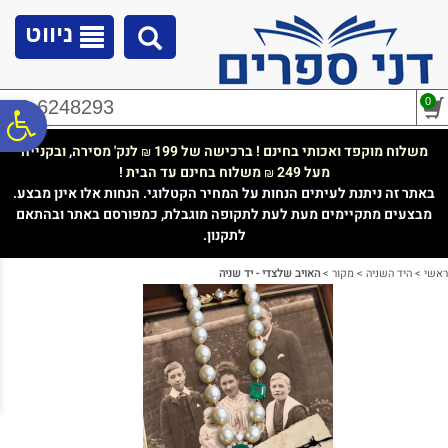
לתפריט
לתוכן
לתפריט
אתר
המרכזי
נגישות
ניווט
0
02-6248293
פ
משלוח מוקפד ואכותי בחינם ! ברכישה של 199
לנק' מסירה, ובקנייה
₪
מעל 249
משלוח בחינם עד הבית !
₪
סר
באתר זה ניתנת לעיתים הנחות על המחיר הקטלוגי. הנחות אלו אינן מבצע.
מבצעים מתקיימים מעת לעת לתקופה מוגבלת, כמפורסם באתר ובהתאם
לתקנון.
נג
ראשי
>
היד השניה
>
מקור
>
האויב שלצדי - יד שניה