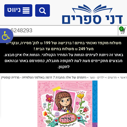
לתפריט
לתוכן
לתפריט
אתר
המרכזי
נגישות
ניווט
0
02-6248293
פ
משלוח מוקפד ואכותי בחינם ! ברכישה של 199
לנק' מסירה, ובקנייה
₪
מעל 249
משלוח בחינם עד הבית !
₪
סר
באתר זה ניתנת לעיתים הנחות על המחיר הקטלוגי. הנחות אלו אינן מבצע.
מבצעים מתקיימים מעת לעת לתקופה מוגבלת, כמפורסם באתר ובהתאם
לתקנון.
נג
ראשי
>
חדשים
>
ילדים - נוער
>
היומנים של אלה מחברת 7 דרמה באולפני הטלוויזיה - מרדית קוסטיין