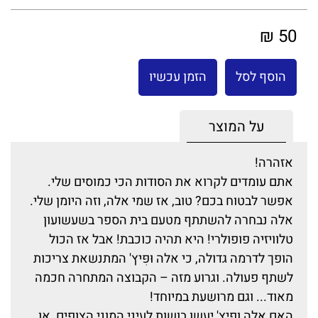
50 ₪
הוסף לסל
הזמן עכשיו
על המוצר
אזהרה!
אתם עומדים לקרוא את הסודות הכי כמוסים שלי.
אפשר לבטוח בכם? טוב, אז שמי אלה, וזה היומן שלי.
אלה נבחרה להשתתף מטעם בית הספר בשעשועון
טלוויזיה פופולרי! היא תהיה כוכבת! אבל אז הכול
הופך לדרמה גדולה, כי אלה וּפִּיץ' המתנשאת צריכות
לשתף פעולה. וגרוע מזה – הקבוצה המתחרה חכמה
מאוד... וגם מרושעת במיוחד!
האם אלה ופיץ' יעשו בושות לעיני המוני הצופים, או