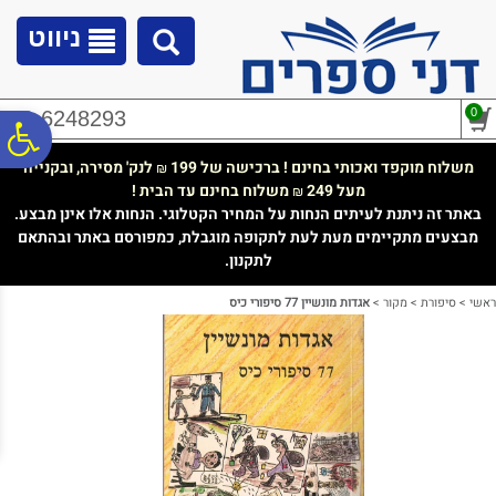
לתפריט
לתוכן
לתפריט
אתר
המרכזי
נגישות
ניווט
0
02-6248293
פ
משלוח מוקפד ואכותי בחינם ! ברכישה של 199
לנק' מסירה, ובקנייה
₪
מעל 249
משלוח בחינם עד הבית !
₪
סר
באתר זה ניתנת לעיתים הנחות על המחיר הקטלוגי. הנחות אלו אינן מבצע.
מבצעים מתקיימים מעת לעת לתקופה מוגבלת, כמפורסם באתר ובהתאם
לתקנון.
נג
ראשי
>
סיפורת
>
מקור
>
אגדות מונשיין 77 סיפורי כיס