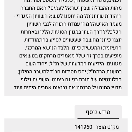
לעמים; מגדר ומשפחה; כלכלה; משפט ועוד. מהי
מהות ההבדלה שבין ישראל לעמים? האם החברה
היהודית שוויונית? מה יחסנו לנושא השוויון המגדרי -
מעמד האישה? מהי עמדת התורה לגבי השוויון
הכלכלי? דרך העיון במגוון הסוגיות הללו ובאחרות
יוצגו כיווני מחשבה שעשויים לסייע בהתמודדות
הרעיונית והמעשית כיום. מלבד הנושא המרכזי,
מופיעים בכרך זה שלל מאמרים מרתקים בנושאים
מגוונים: הידיעות המדעיות של חז"ל; ייחוד השם
במשנת הרמח"ל; יחס חסידות חב"ד למשבר החילון;
הרלוונטיות של תורת בני נח בימינו; השפעת גילויי
מדעי המוח על הבנתנו את נבואות אחרית הימים ועוד
מידע נוסף
מק"ט מוצר
141960