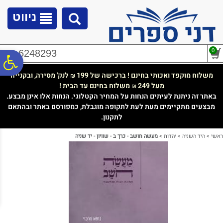
לתפריט
לתוכן
לתפריט
אתר
המרכזי
נגישות
ניווט
0
02-6248293
פ
משלוח מוקפד ואכותי בחינם ! ברכישה של 199
לנק' מסירה, ובקנייה
₪
מעל 249
משלוח בחינם עד הבית !
₪
סר
באתר זה ניתנת לעיתים הנחות על המחיר הקטלוגי. הנחות אלו אינן מבצע.
מבצעים מתקיימים מעת לעת לתקופה מוגבלת, כמפורסם באתר ובהתאם
לתקנון.
נג
ראשי
>
היד השניה
>
יהדות
>
מעשה חושב - כרך ב - שוויון - יד שניה