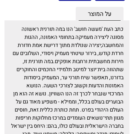
על המוצר
כתב העת 'מעשה חושב' הנו במה תורנית ראשונה
מסוגה ליצירה מעמיקה בתחומי האמונה, ההגות
והמחשבה;יצירה שנולדת מתוך דרישת אמת חדורת
חרדת קודש, בירור שיטתי מעמיק ויסודי, השלובים עם
חירות מחשבתית ורחבות אופקים.במה תורנית זו,
שתהווה בית־יוצר למיטב תלמידי החכמים והחוקרים
בדורנו, תאפשר שיח תורני ער, המעמיק ביסודות
האמונות והדעות וקשוב לצורכי השעה. הנושא
המרכזי שנבחר לכרך זה הנו השוויון. נושא זה הוא מן
הבוערים בעולם בכלל, וממילא - משפיע מאוד גם על
העולם היהודי בפרט. תחת כותרת כללית זאת, חוסים
מגוון תתי־נושאים העומדים במרכז מחלוקות חריפות
בחברה הישראלית ובעולם כולו, בהם: היחס בין ישראל