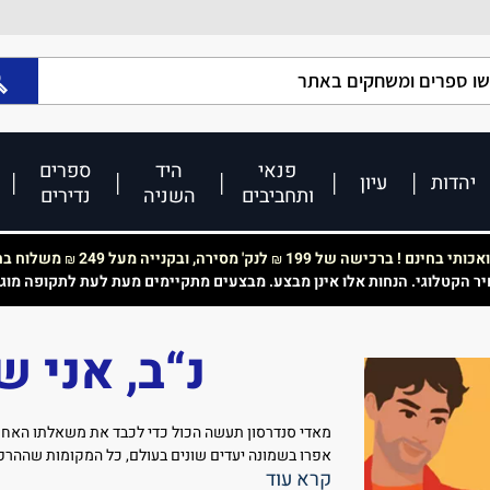
פנאי
היד
ספרים
יהדות
עיון
ותחביבים
השניה
נדירים
כותי בחינם ! ברכישה של 199
לנק' מסירה, ובקנייה מעל 249
משלוח בחי
₪
₪
יר הקטלוגי. הנחות אלו אינן מבצע. מבצעים מתקיימים מעת לעת לתקופה מוג
נ“ב, אני 
מאדי סנדרסון תעשה הכול כדי לכבד את משאלתו האחרונ
אפרו בשמונה יעדים שונים בעולם, כל המקומות שההר
לבקר בהם לפני שהסרטן הכניע אותו. הבעיה היא שבצוו