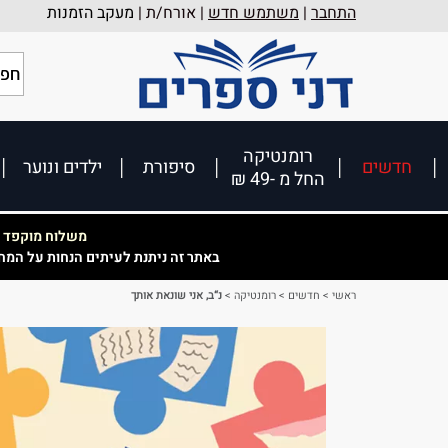
התחבר
|
משתמש חדש
| אורח/ת |
מעקב הזמנות
רומנטיקה
חדשים
סיפורת
ילדים ונוער
החל מ -49 ₪
משלוח מוקפד וא
באתר זה ניתנת לעיתים הנחות על המח
ראשי
>
חדשים
>
רומנטיקה
>
נ“ב, אני שונאת אותך