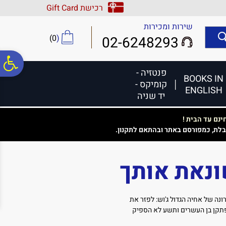
לתפריט
לתוכן
לתפריט
רכישת Gift Card
אתר
המרכזי
נגישות
שירות ומכירות
)
0
(
02-6248293
פ
פנטזיה -
BOOKS IN
קומיקס -
ENGLISH
סר
יד שניה
נם עד הבית !
נג
בלת, כמפורסם באתר ובהתאם לתקנון.
שונאת אותך
ה של אחיה הגדול ג'וש: לפזר את
פתקן בן העשרים ותשע לא הספיק
אתו הורה ג'וש להצמיד לה למשימה