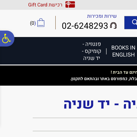
לתפריט
לתוכן
לתפריט
רכישת Gift Card
אתר
המרכזי
נגישות
שירות ומכירות
)
0
(
02-6248293
פ
פנטזיה -
BOOKS IN
קומיקס -
ENGLISH
סר
יד שניה
נם עד הבית !
נג
בלת, כמפורסם באתר ובהתאם לתקנון.
 - יד שניה