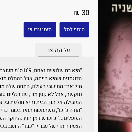
30 ₪
הוסף לסל
הזמן עכשיו
על המוצר
"היא בת שלושים 
הדוגמנית שהיא הייתה, אבל בהחלט מו
מיליארד מתושבי העולם, התחת שלה מוש
ונוקשה, אבל לא קטן מדי, עם רגליים טו
המובילה אל תוך הבית והיא חולפת על פ
"תודה ג´וש", משתמשת תמיד בשמי כדי 
הפועלים..." ג´וש שירמן חוזר.החוקר ה
הצעירה מדי של עבריין "כבד" היושב בכ