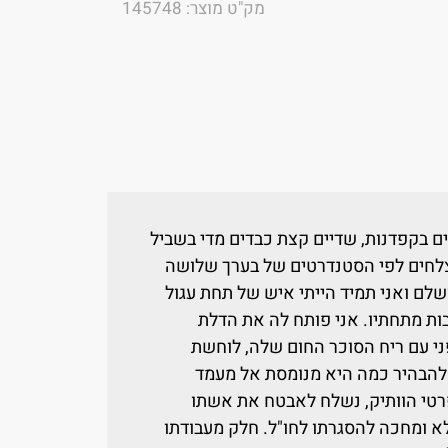
מק"ט מוצר: 145748
ואחת, 169ס"מ מעוצבים בקפדנות, שדיים קצת כבדים מדי בשביל
צלחים לפי הסטנדרטים של בערך שלושה
לם ואני תמיד הייתי איש של תחת עגול
בות מתחתיו. אני פותח לה את הדלת
ני עם ריח הסוכר החום שלה, לוחשת
להבהיר כמה היא מנומסת אל מעמד
פרטי הוותיק, נשלח לאבטח את אשתו
לא ומחכה להסגרתו לחו"ל. חלק מעבודתו