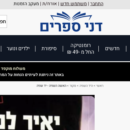
התחבר
|
משתמש חדש
| אורח/ת |
מעקב הזמנות
רומנטיקה
חדשים
סיפורת
ילדים ונוער
החל מ -49 ₪
משלוח מוקפד וא
באתר זה ניתנת לעיתים הנחות על המח
ראשי
>
היד השניה
>
מקור
>
האשה השניה - יד שניה