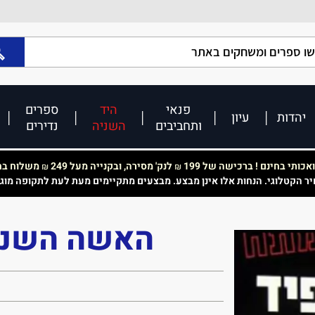
פנאי
היד
ספרים
יהדות
עיון
ותחביבים
השניה
נדירים
כותי בחינם ! ברכישה של 199
לנק' מסירה, ובקנייה מעל 249
משלוח בחי
₪
₪
יר הקטלוגי. הנחות אלו אינן מבצע. מבצעים מתקיימים מעת לעת לתקופה מוג
האשה השניה