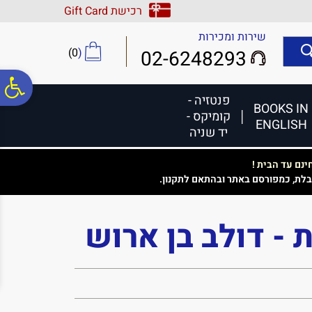
לתפריט
לתוכן
לתפריט
רכישת Gift Card
אתר
המרכזי
נגישות
שירות ומכירות
)
0
(
02-6248293
פ
פנטזיה -
BOOKS IN
קומיקס -
ENGLISH
סר
יד שניה
נם עד הבית !
נג
בלת, כמפורסם באתר ובהתאם לתקנון.
 - דולב בן ארוש