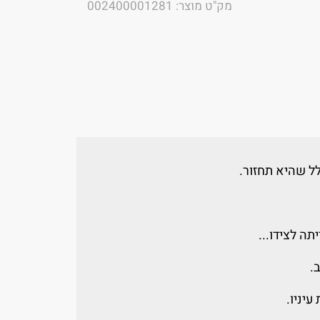
מק"ט מוצר: 002400001281
ל שהיא תחזור.
תה לצידו...
.
יניו.