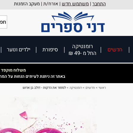
התחבר
|
משתמש חדש
| אורח/ת |
מעקב הזמנות
רומנטיקה
חדשים
סיפורת
ילדים ונוער
החל מ -49 ₪
משלוח מוקפד וא
באתר זה ניתנת לעיתים הנחות על המח
ראשי
>
חדשים
>
רומנטיקה
>
לספור את הדקות - דולב בן ארוש