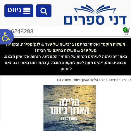
לתפריט
לתוכן
לתפריט
אתר
המרכזי
נגישות
ניווט
0
02-6248293
פ
משלוח מוקפד ואכותי בחינם ! ברכישה של 199
לנק' מסירה, ובקנייה
₪
מעל 249
משלוח בחינם עד הבית !
₪
סר
באתר זה ניתנת לעיתים הנחות על המחיר הקטלוגי. הנחות אלו אינן מבצע.
מבצעים מתקיימים מעת לעת לתקופה מוגבלת, כמפורסם באתר ובהתאם
לתקנון.
נג
ראשי
>
חדשים
>
מקור
>
הלילה הארוך ביותר - אשכול נבו