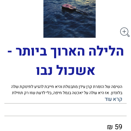
הלילה הארוך ביותר -
אשכול נבו
הטיסה של הזמרת קרן עידן מתבטלת והיא חייבת להגיע לתינוקת שלה
בלונדון. אז היא עולה על יאכטה בנמל חיפה, בלי לדעת שזו רק תחילת
האודיסאה שלה. הטיסה של צביקה, חובש במילואים, שאמורה לנחות
בישראל, מופנית לקפריסין. וגם אצלו, זה לא יהיה השיבוש האחרון
בתוכניות. כשתומר, עורך דין צמרת, ננעל מחוץ לדירה שלו, הוא נוסע
לבית קפה שפתוח כל הלילה. שם הוא פוגש אישה שמטלטלת את
עולמו, ומוציאה אותו למסע. אלה ועוד הם גיבורי הלילה הארוך ביותר.
59 ₪
בים, באוויר וביבשה, הם מנסים בכל כוחם להגיע הביתה. בדרך הם