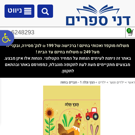
לתפריט
לתוכן
לתפריט
אתר
המרכזי
נגישות
ניווט
0
02-6248293
פ
משלוח מוקפד ואכותי בחינם ! ברכישה של 199
לנק' מסירה, ובקנייה
₪
מעל 249
משלוח בחינם עד הבית !
₪
סר
באתר זה ניתנת לעיתים הנחות על המחיר הקטלוגי. הנחות אלו אינן מבצע.
מבצעים מתקיימים מעת לעת לתקופה מוגבלת, כמפורסם באתר ובהתאם
לתקנון.
נג
ראשי
>
ילדים ונוער
>
ילדים
>
הצץ וגלה 1 - חברים בחווה