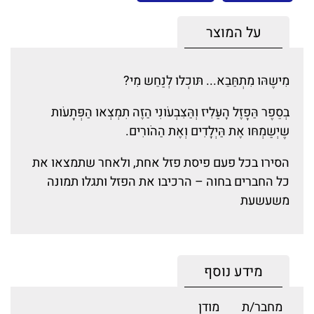
על המוצר
מִישֶהּו מִתְחַּבֵא... תּוכְלּו לְנַחֵש מִי?
בְסֵפֶר הַּפָזֶל הָעַּלִיז וְהַּצִבְעֹונִי הַזֶה תִמְצְאּו הַפְּתָעֹות
שֶּיְשַּמְחּו אֶת הַּיְלָדִים וְאֶת הַהֹורִים.
הסירו בכל פעם פיסת פזל אחת, ולאחר שתמצאו את
כל החברים בחוה – הרכיבו את הפזל ותגלו תמונה
משעשעת
מידע נוסף
מחבר/ת
מודן