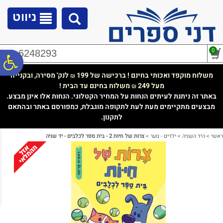
לתפריט
לתוכן
לתפריט
אתר
המרכזי
נגישות
ניווט
0
02-6248293
פ
משלוח מוקפד ואכותי בחינם ! ברכישה של 199
לנק' מסירה, ובקנייה
₪
מעל 249
משלוח בחינם עד הבית !
₪
סר
באתר זה ניתנת לעיתים הנחות על המחיר הקטלוגי. הנחות אלו אינן מבצע.
מבצעים מתקיימים מעת לעת לתקופה מוגבלת, כמפורסם באתר ובהתאם
לתקנון.
נג
ראשי
>
היד השניה
>
ילדים - נוער
>
צרות של חיות 2 - בית ספר לכלבים - יד שניה