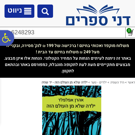
לתפריט
לתוכן
לתפריט
אתר
המרכזי
נגישות
ניווט
0
02-6248293
פ
משלוח מוקפד ואכותי בחינם ! ברכישה של 199
לנק' מסירה, ובקנייה
₪
מעל 249
משלוח בחינם עד הבית !
₪
סר
באתר זה ניתנת לעיתים הנחות על המחיר הקטלוגי. הנחות אלו אינן מבצע.
מבצעים מתקיימים מעת לעת לתקופה מוגבלת, כמפורסם באתר ובהתאם
לתקנון.
נג
ראשי
>
היד השניה
>
ילדים - נוער
>
ילדה שלא מן העולם הזה - יד שניה