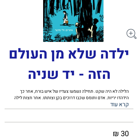
ילדה שלא מן העולם
הזה - יד שניה
הלילה לא היה שקט. תחילה נשמעו צעדיו של איש בורח, אחר כך
הידהדו יריות. אדם ותומס שכבו דרוכים בקן וצותתו. אחר חצות לילה
היתה דממה, אך אדם ותומס לא הוציאו את ראשיהם מתוך הקן. הם
המשיכו לצותת, ואדם אמר, "אנחנו נצטרך למצוא לנו מחבוא בטוח
יותר. בפנים היער הצמחייה צפופה יותר."אדם ותומס למדו יחד באותה
כיתה אבל לא היו חברים טובים. עכשיו, אחרי שברחו מהגטו ומצאו את
עצמם לבדם ביער – כשסביבם מתחוללת מלחמה - הם לומדים אט־אט
30 ₪
להכיר זה את עולמו של זה ולהתקיים יחד בקור וברעב. הקן המרופד,