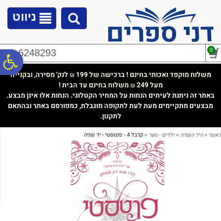
לתפריט
לתוכן
לתפריט
אתר
המרכזי
נגישות
ניווט
0
02-6248293
פ
משלוח מוקפד ואכותי בחינם ! ברכישה של 199
לנק' מסירה, ובקנייה
₪
מעל 249
משלוח בחינם עד הבית !
₪
סר
באתר זה ניתנת לעיתים הנחות על המחיר הקטלוגי. הנחות אלו אינן מבצע.
מבצעים מתקיימים מעת לעת לתקופה מוגבלת, כמפורסם באתר ובהתאם
לתקנון.
נג
ראשי
>
היד השניה
>
ילדים - נוער
>
קרבל 4 - פנטסטי - יד שניה