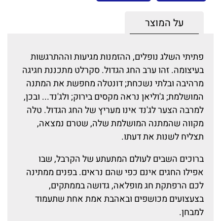
על המוצר
פתיתי השלג נופלים, ההזמנות מגיעות וההתרגשות
בעיצומה. זהו ערב החג הגדול. סקרלט מתכננת חגיגה
מרהיבה ובלתי נשכחת; דונטלה מחפשת את המתנה
המושלמת; ג'וליאן נראה מקסים בירוק; ולג'נד... ובכן,
למרבה הצער לג'נד אינו מעריץ של החג הגדול. טלה
מקווה שהמתנה המושלמת שלה, שטרם נמצאה,
תצליח לשנות את דעתו.
ברוכים השבים לעולם המתעתע של הקרבל, שבו
אפילו החגים אינם כפי שהם נראים. בפנים ממתינה
לכם הרפתקת חג מופלאה, גדושה בממתקים,
בצעצועים מכושפים ובאהבת אמת אחת שתעמוד
למבחן.