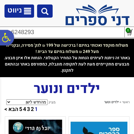
לתפריט
לתוכן
לתפריט
אתר
המרכזי
נגישות
ניווט
0
02-6248293
פ
משלוח מוקפד ואכותי בחינם ! ברכישה של 199
לנק' מסירה, ובקנייה
₪
מעל 249
משלוח בחינם עד הבית !
₪
סר
באתר זה ניתנת לעיתים הנחות על המחיר הקטלוגי. הנחות אלו אינן מבצע.
מבצעים מתקיימים מעת לעת לתקופה מוגבלת, כמפורסם באתר ובהתאם
לתקנון.
נג
ילדים ונוער
ראשי
>
ילדים ונוער
מציג
1
2
3
4
5
הבא >