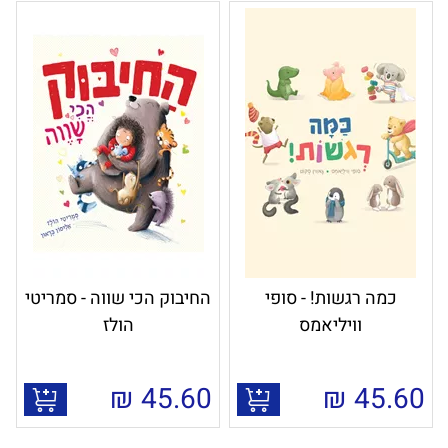
כמה רגשות! - סופי
החיבוק הכי שווה - סמריטי
וויליאמס
הולז
₪
45.60
₪
45.60